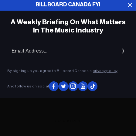
BILLBOARD CANADA FYI
ADVERTISEMENT
A Weekly Briefing On What Matters
In The Music Industry
Em
Ad
By signing up you agree to Billboard Canada’s
privacy policy
.
And follow us on social
ADVERTISEMENT