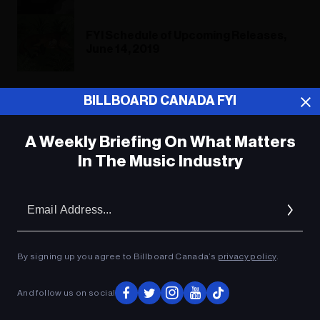
FYI Schedule of Upcoming Releases,
June 14, 2019
BILLBOARD CANADA FYI
ADVERTISEMENT
A Weekly Briefing On What Matters
In The Music Industry
Em
Ad
By signing up you agree to Billboard Canada’s
privacy policy
.
And follow us on social