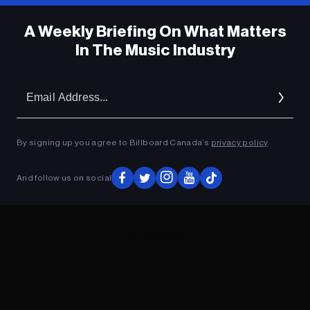
A Weekly Briefing On What Matters
In The Music Industry
Em
Ad
By signing up you agree to Billboard Canada’s
privacy policy
.
And follow us on social
ADVERTISEMENT