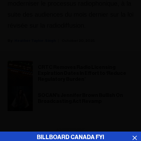
moderniser le processus radiophonique, à la
suite des audiences du mois dernier sur la loi
révisée sur la radiodiffusion.
Heather Taylor-Singh
October 20, 2025
CRTC Removes Radio Licensing
Expiration Dates In Effort to ‘Reduce
Regulatory Burden’
SOCAN's Jennifer Brown Bullish On
Broadcasting Act Revamp
ADVERTISEMENT
BILLBOARD CANADA FYI