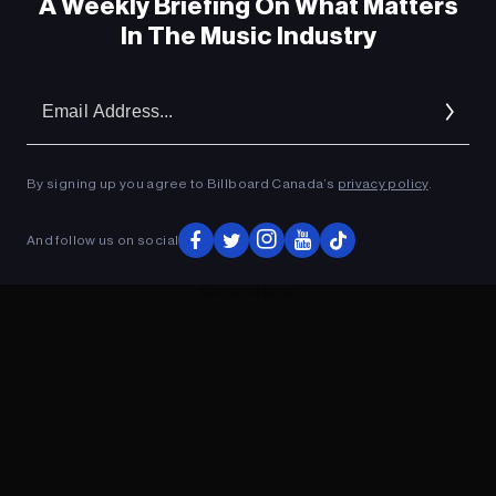
A Weekly Briefing On What Matters
In The Music Industry
Em
Ad
By signing up you agree to Billboard Canada’s
privacy policy
.
And follow us on social
ADVERTISEMENT