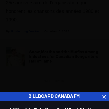
25e anniversaire de l'organisation qui
honorent les chansons des années 1980 et
1990.
Rosie Long Decter
October 13, 2023
Snow, Martha and the Muffins Among
Inductees for Canadian Songwriters
Hall of Fame
ADVERTISEMENT
BILLBOARD CANADA FYI