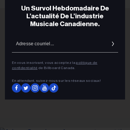
Un Survol Hebdomadaire De
L’actualité De L’industrie
Musicale Canadienne.
ADVERTISEMENT
Adres
courrie
En vous inscrivant, vous acceptez la
politique de
confidentialité
de Billboard Canada.
En attendant, suivez‑nous sur les réseaux sociaux!