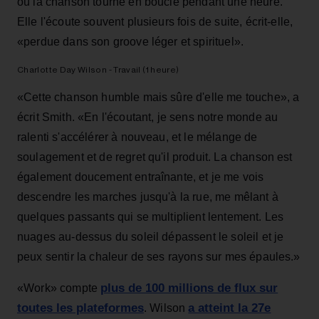
où la chanson tourne en boucle pendant une heure.
Elle l'écoute souvent plusieurs fois de suite, écrit-elle,
«perdue dans son groove léger et spirituel».
Charlotte Day Wilson - Travail (1 heure)
«Cette chanson humble mais sûre d'elle me touche», a
écrit Smith. «En l'écoutant, je sens notre monde au
ralenti s'accélérer à nouveau, et le mélange de
soulagement et de regret qu'il produit. La chanson est
également doucement entraînante, et je me vois
descendre les marches jusqu'à la rue, me mêlant à
quelques passants qui se multiplient lentement. Les
nuages au-dessus du soleil dépassent le soleil et je
peux sentir la chaleur de ses rayons sur mes épaules.»
plus de 100 millions de flux sur
«Work» compte
toutes les plateformes
a atteint la 27e
. Wilson