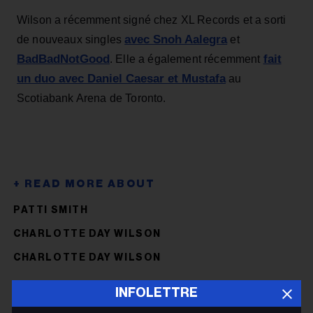
Wilson a récemment signé chez XL Records et a sorti
avec Snoh Aalegra
de nouveaux singles
et
BadBadNotGood
fait
. Elle a également récemment
un duo avec Daniel Caesar et Mustafa
au
Scotiabank Arena de Toronto.
PATTI SMITH
CHARLOTTE DAY WILSON
CHARLOTTE DAY WILSON
INFOLETTRE