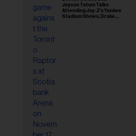
Jayson Tatum Talks
riel...
Attending Jay-Z’s Yankee
Stadium Shows, Drake
Friendship & Which
Rapper Soundtracked His
Comeback