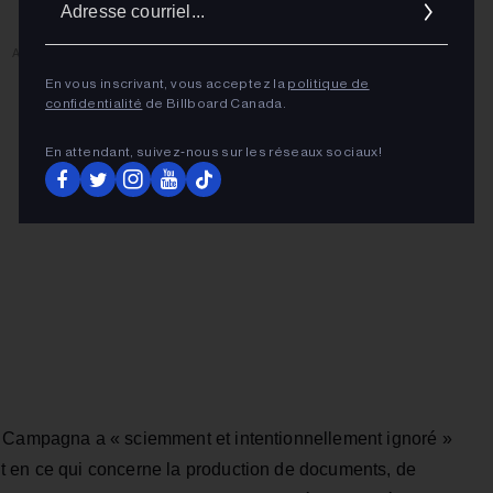
cour
ADVERTISEMENT
En vous inscrivant, vous acceptez la
politique de
confidentialité
de Billboard Canada.
En attendant, suivez‑nous sur les réseaux sociaux!
e Campagna a « sciemment et intentionnellement ignoré »
t en ce qui concerne la production de documents, de