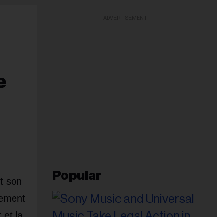
ADVERTISEMENT
e
Popular
t son
cement
 et la