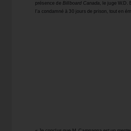
présence de
Billboard Canada
, le juge W.D.
l’a condamné à 30 jours de prison, tout en ém
« Je conclus que M. Campagna est un menteur