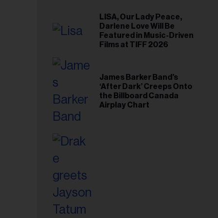
LISA, Our Lady Peace,
Darlene Love Will Be
Featured in Music-Driven
Films at TIFF 2026
James Barker Band’s
‘After Dark’ Creeps Onto
the Billboard Canada
Airplay Chart