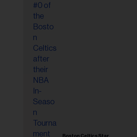
esse
Boston Celtics Star