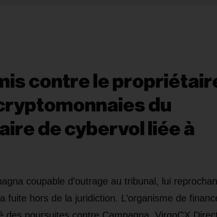
is contre le propriétair
 cryptomonnaies du
ire de cybervol liée à
na coupable d’outrage au tribunal, lui reprochan
 fuite hors de la juridiction. L’organisme de finan
té des poursuites contre Campagna, VirgoCX Direct