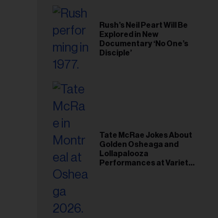
Rush’s Neil Peart Will Be
Explored in New
Documentary ‘No One’s
Disciple’
Tate McRae Jokes About
Golden Osheaga and
Lollapalooza
Performances at Variety
Young Hollywood Gala