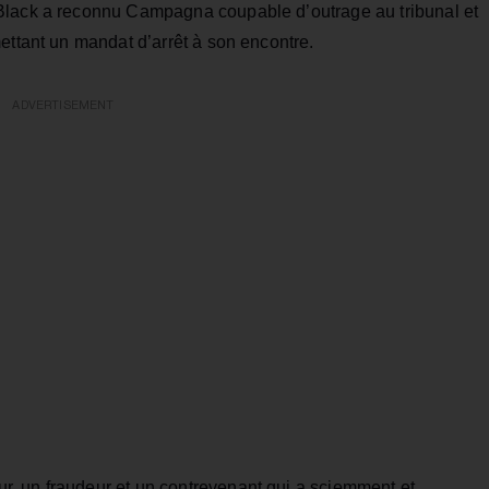
 Black a reconnu Campagna coupable d’outrage au tribunal et
ettant un mandat d’arrêt à son encontre.
ADVERTISEMENT
, un fraudeur et un contrevenant qui a sciemment et