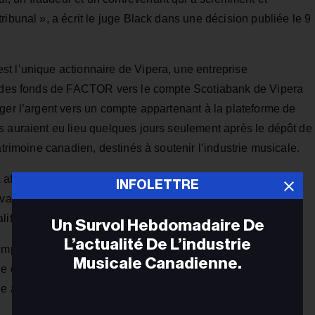
ribunal », a écrit le juge Black dans une décision publiée le 9
t l’unique actionnaire de Vipera, une entreprise
ré des fonds de FACTOR vers le compte Scotiabank de Vipera
ger l’argent vers un compte appartenant à la plateforme de
s auraient eu lieu quelques jours seulement après le dépôt de
atrimoine canadien, destinés à soutenir l’industrie musicale.
a affirmé que Campagna avait accédé au compte bancaire à
INFOLETTRE
vant, et que l’organisation n’avait reçu aucune alerte de la
ifie de « hautement inhabituelle, suspecte et illégale ».
Un Survol Hebdomadaire De
L’actualité De L’industrie
importants vols — sinon le plus important — de l’histoire de
Musicale Canadienne.
 de deux ans de procédures, les avocats de FACTOR ont
e au tribunal, une mesure rare devant la Cour de la liste
Adr