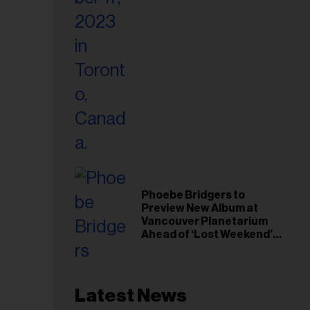
Phoebe Bridgers to
Preview New Album at
Vancouver Planetarium
Ahead of ‘Lost Weekend’
Release
Latest News