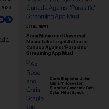
 2024.
LEGAL NEWS
Sony Music and Universal
Music Take Legal Action in
Canada Against 'Parasitic'
Streaming App Musi
Chris Stapleton Joins
Guns N’ Roses for
Surprise Cover of a Bob
Dylan Hit at Band’s
Toronto Show