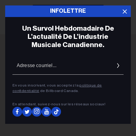
INFOLETTRE
LIRE PLUS
Un Survol Hebdomadaire De
L’actualité De L’industrie
Musicale Canadienne.
ADVERTISEMENT
Adres
courrie
En vous inscrivant, vous acceptez la
politique de
confidentialité
de Billboard Canada.
En attendant, suivez‑nous sur les réseaux sociaux!