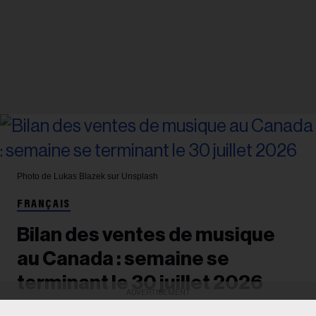
Photo de Lukas Blazek sur Unsplash
FRANÇAIS
Bilan des ventes de musique
au Canada : semaine se
terminant le 30 juillet 2026
ADVERTISEMENT