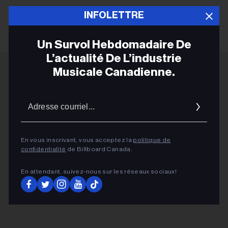
INFOLETTRE
Un Survol Hebdomadaire De
L’actualité De L’industrie
Musicale Canadienne.
ADVERTISEMENT
Adres
courrie
En vous inscrivant, vous acceptez la
politique de
confidentialité
de Billboard Canada.
En attendant, suivez‑nous sur les réseaux sociaux!