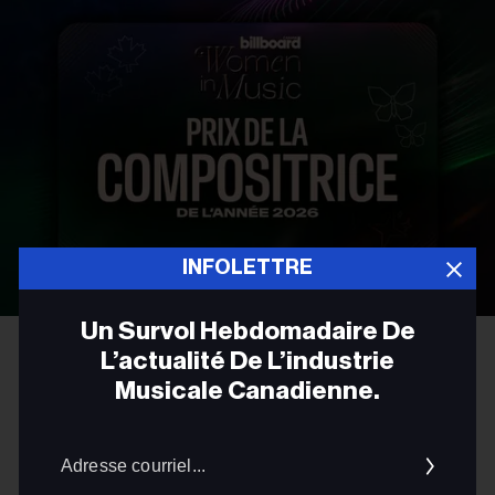
INFOLETTRE
Un Survol Hebdomadaire De
L’actualité De L’industrie
FRANÇAIS
Musicale Canadienne.
Présentation du prix Billboard
Canada de la compositrice de
Adres
courrie
l’année