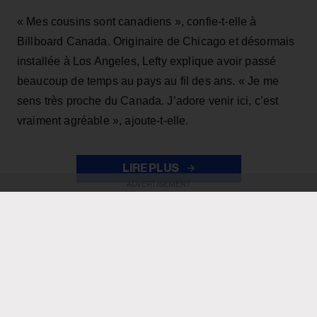
« Mes cousins sont canadiens », confie-t-elle à
Billboard Canada. Originaire de Chicago et désormais
installée à Los Angeles, Lefty explique avoir passé
beaucoup de temps au pays au fil des ans. « Je me
sens très proche du Canada. J’adore venir ici, c’est
vraiment agréable », ajoute-t-elle.
LIRE PLUS
ADVERTISEMENT
ADVERTISEMENT