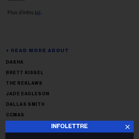
ici
Plus d'infos
.
DASHA
BRETT KISSEL
THE REKLAWS
JADE EAGLESON
DALLAS SMITH
CCMAS
INFOLETTRE
CCMAS