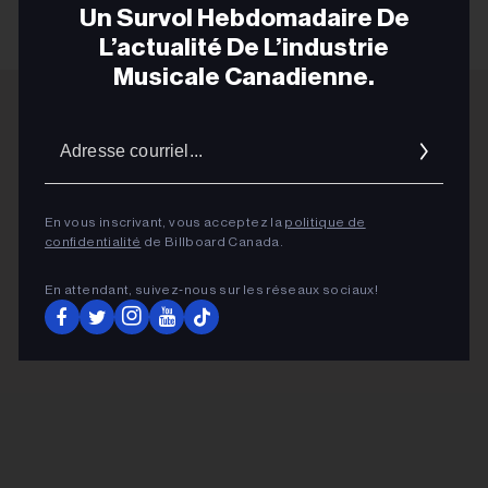
Un Survol Hebdomadaire De
L’actualité De L’industrie
Musicale Canadienne.
Adres
ADVERTISEMENT
courrie
En vous inscrivant, vous acceptez la
politique de
confidentialité
de Billboard Canada.
En attendant, suivez‑nous sur les réseaux sociaux!