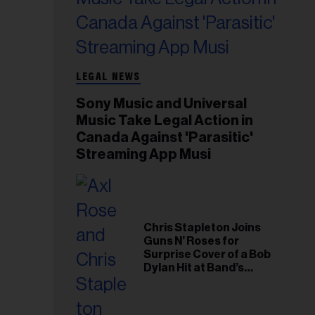
LEGAL NEWS
Sony Music and Universal
Music Take Legal Action in
Canada Against 'Parasitic'
Streaming App Musi
Chris Stapleton Joins
Guns N’ Roses for
Surprise Cover of a Bob
Dylan Hit at Band’s
Toronto Show