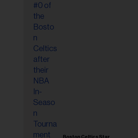
esse
Boston Celtics Star