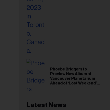
Phoebe Bridgers to
Preview New Album at
Vancouver Planetarium
Ahead of ‘Lost Weekend’
Release
Latest News