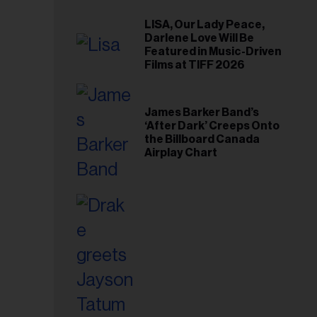
LISA, Our Lady Peace,
Darlene Love Will Be
Featured in Music-Driven
Films at TIFF 2026
James Barker Band’s
‘After Dark’ Creeps Onto
the Billboard Canada
Airplay Chart