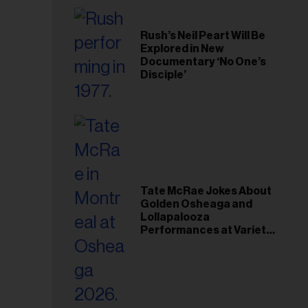
Rush’s Neil Peart Will Be
Explored in New
Documentary ‘No One’s
Disciple’
Tate McRae Jokes About
Golden Osheaga and
Lollapalooza
Performances at Variety
Young Hollywood Gala