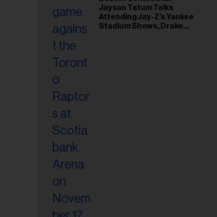
Jayson Tatum Talks
riel...
Attending Jay-Z’s Yankee
Stadium Shows, Drake
Friendship & Which
Rapper Soundtracked His
Comeback