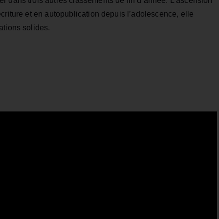
urer dans trois autres classements de fin d’année. L’ascension
criture et en autopublication depuis l’adolescence, elle
ations solides.