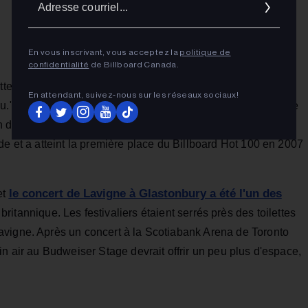
cour
En vous inscrivant, vous acceptez la
politique de
confidentialité
de Billboard Canada.
tte semaine et promet de ravir les fans qui ont grandi en
En attendant, suivez‑nous sur les réseaux sociaux!
ou." Lavigne s'est imposée dans les années 2000 en tant que
un domaine pop-rock dominé par les hommes. Elle a vendu
de et a atteint la première place du Billboard Hot 100 en 2007
le concert de Lavigne à Glastonbury a été l'un des
et
 britannique. Les festivaliers étaient serrés près des toilettes
avigne. Après un concert à la Scotiabank Arena de Toronto
in air au Budweiser Stage devrait offrir un peu plus d'espace,