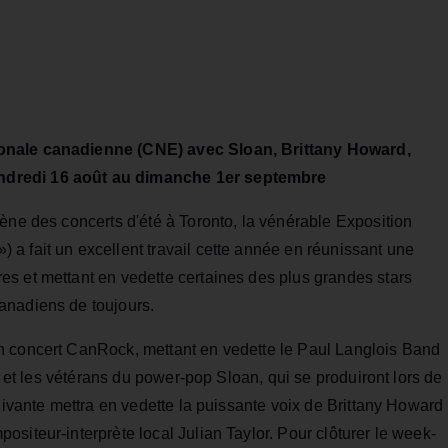
ionale canadienne (CNE) avec Sloan, Brittany Howard,
ndredi 16 août au dimanche 1er septembre
ène des concerts d'été à Toronto, la vénérable Exposition
a fait un excellent travail cette année en réunissant une
s et mettant en vedette certaines des plus grandes stars
anadiens de toujours.
n concert CanRock, mettant en vedette le Paul Langlois Band
p) et les vétérans du power-pop Sloan, qui se produiront lors de
suivante mettra en vedette la puissante voix de Brittany Howard
siteur-interprète local Julian Taylor. Pour clôturer le week-