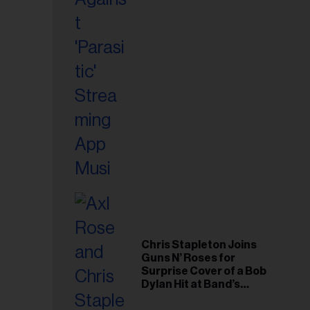
riel...
Chris Stapleton Joins
Guns N’ Roses for
Surprise Cover of a Bob
Dylan Hit at Band’s
Toronto Show