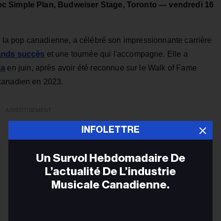
vec Simple Plan, Budweiser Stage, Toronto — vendredi 16
e la pop canadienne, a célébré son impressionnante carrière
ands succès
et une tournée qui l'accompagne. Elle a
da
en juin, après avoir été reconnue sur le Walk of Fame
canadien en 2023.
ADVERTISEMENT
INFOLETTRE
Un Survol Hebdomadaire De
L’actualité De L’industrie
Musicale Canadienne.
Adr