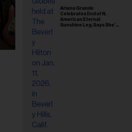
Ariana Grande
Celebrates End of N.
American Eternal
Sunshine Leg, Says She’s
‘Overwhelmed With Love
and the Deepest
Gratitude’