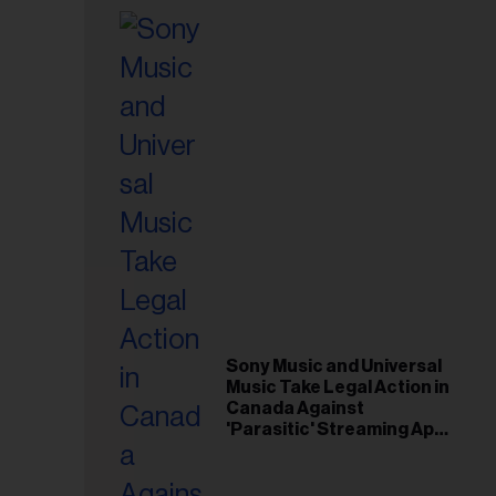
Sony Music and Universal
Music Take Legal Action in
Canada Against
'Parasitic' Streaming App
Musi
esse