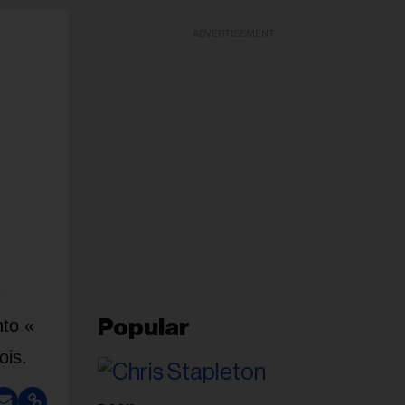
ADVERTISEMENT
e
nto «
Popular
ois.