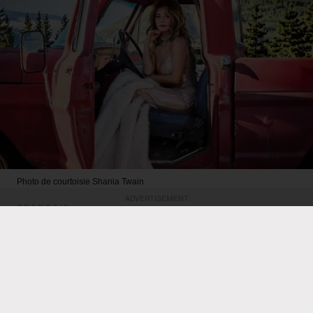
Photo de courtoisie
Shania Twain
ADVERTISEMENT
FRANÇAIS
« Little Miss Twain » de Shania
Twain se hisse dans le top 20
du palmarès des albums
canadiens de Billboard