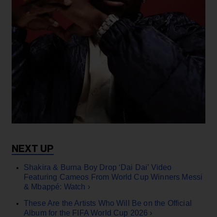
Shakira & Burna Boy Drop ‘Dai Dai’ Video
Featuring Cameos From World Cup Winners Messi
& Mbappé: Watch ›
These Are the Artists Who Will Be on the Official
Album for the FIFA World Cup 2026 ›