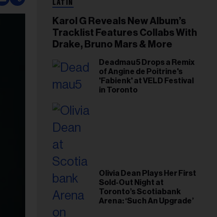
LATIN
Karol G Reveals New Album’s
Tracklist Features Collabs With
Drake, Bruno Mars & More
Deadmau5 Drops a Remix
of Angine de Poitrine's
'Fabienk' at VELD Festival
in Toronto
Olivia Dean Plays Her First
Sold-Out Night at
Toronto’s Scotiabank
Arena: ‘Such An Upgrade’