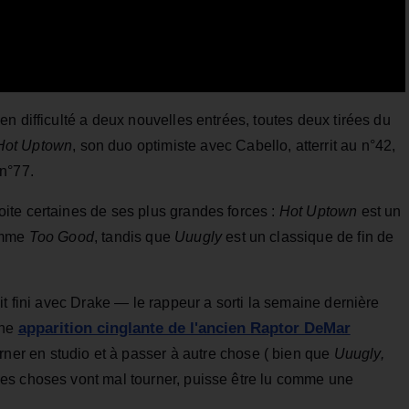
n difficulté a deux nouvelles entrées, toutes deux tirées du
Hot Uptown
, son duo optimiste avec Cabello, atterrit au n°42,
 n°77.
ite certaines de ses plus grandes forces :
Hot Uptown
est un
comme
Too Good
, tandis que
Uuugly
est un classique de fin de
it fini avec Drake — le rappeur a sorti la semaine dernière
apparition cinglante de l'ancien Raptor DeMar
une
er en studio et à passer à autre chose ( bien que
Uuugly,
es choses vont mal tourner, puisse être lu comme une