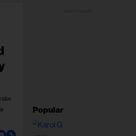
ADVERTISEMENT
d
y
Drake
la
Popular