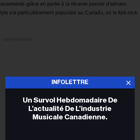
assements grâce en partie à la récente percée d'artistes
e est particulièrement populaire au Canada, où le folk-rock
ADVERTISEMENT
INFOLETTRE
Un Survol Hebdomadaire De
L’actualité De L’industrie
Musicale Canadienne.
Adr