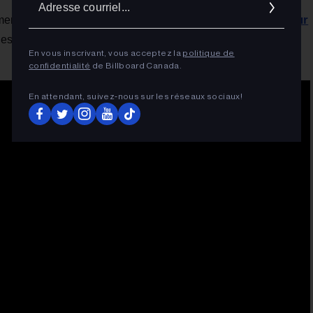
d'abonnés sur
cour
ments aux États-Unis, mais avec 16,3 millions
es mariages qui bat son plein, il est bien placé pour obtenir
En vous inscrivant, vous acceptez la
politique de
confidentialité
de Billboard Canada.
En attendant, suivez‑nous sur les réseaux sociaux!