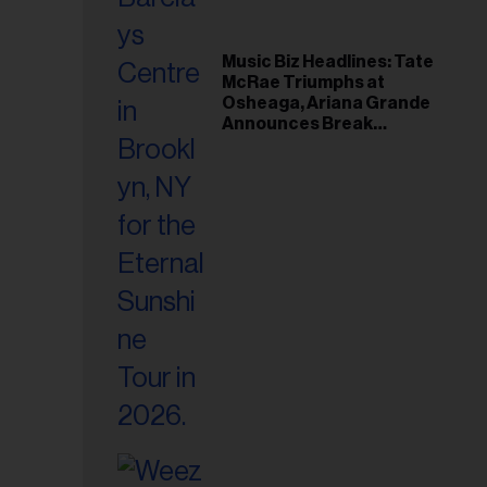
Music Biz Headlines: Tate
McRae Triumphs at
Osheaga, Ariana Grande
Announces Break
Following Montreal
Concert