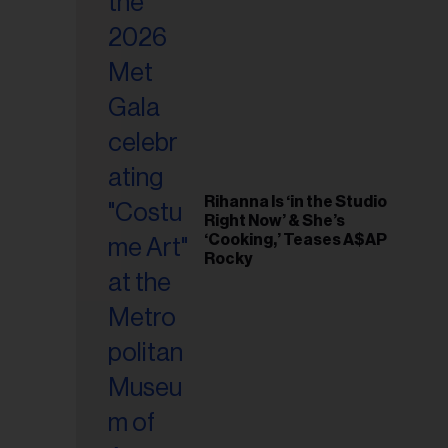
riel...
Rihanna Is ‘in the Studio
Right Now’ & She’s
‘Cooking,’ Teases A$AP
Rocky