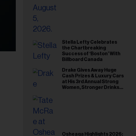
Stella Lefty Celebrates
the Chartbreaking
Success of ‘Boston’ With
Billboard Canada
Drake Gives Away Huge
Cash Prizes & Luxury Cars
at His 3rd Annual Strong
Women, Stronger Drinks
Event
Osheaga Highlights 2026: