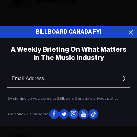
décembre 2024
ADVERTISEMENT
BILLBOARD CANADA FYI
A Weekly Briefing On What Matters
In The Music Industry
Em
Ad
By signing up you agree to Billboard Canada’s
privacy policy
.
And follow us on social