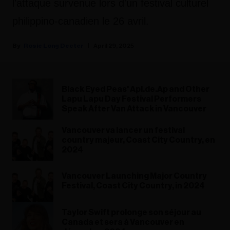
l'attaque survenue lors d'un festival culturel
philippino-canadien le 26 avril.
Rosie Long Decter
April 29, 2025
Black Eyed Peas' Apl.de.Ap and Other
Lapu Lapu Day Festival Performers
Speak After Van Attack in Vancouver
Vancouver va lancer un festival
country majeur, Coast City Country, en
2024
Vancouver Launching Major Country
Festival, Coast City Country, in 2024
Taylor Swift prolonge son séjour au
Canada et sera à Vancouver en