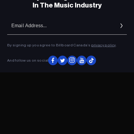
In The Music Industry
Em
Ad
By signing up you agree to Billboard Canada’s
privacy policy
.
And follow us on social
ADVERTISEMENT