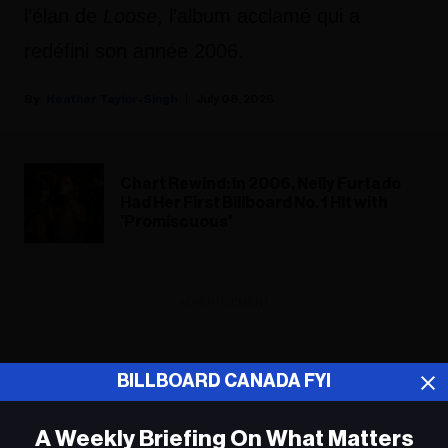
l’élan de
Loose
, l’album acclamé qui a
redéfini son année 2006.
Heather Taylor-Singh
July 08, 2026
Chart Rewind: In 2006, Nelly Furtado
Had Her First Billboard No. 1 Hit with
'Promiscuous'
ADVERTISEMENT
BILLBOARD CANADA FYI
A Weekly Briefing On What Matters