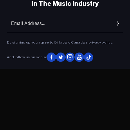
In The Music Industry
Em
Ad
By signing up you agree to Billboard Canada’s
privacy policy
.
And follow us on social
ADVERTISEMENT