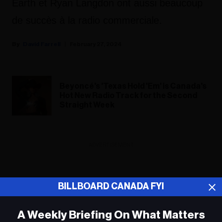
Earth et Ryan Langdon ont aussi beaucoup
de succès à la radio commerciale.
David Farrell
February 27, 2024
Beyoncé's 'Texas Hold 'Em' is Canada's
Hot New Radio Track for the Second
Straight Week
ADVERTISEMENT
BILLBOARD CANADA FYI
A Weekly Briefing On What Matters