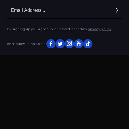
Em
Ad
By signing up you agree to Billboard Canada’s
privacy policy
.
ADVERTISEMENT
And follow us on social