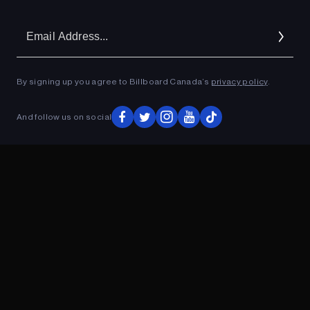
Em
Ad
By signing up you agree to Billboard Canada’s
privacy policy
.
And follow us on social
ADVERTISEMENT