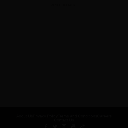
ADVERTISEMENT
About Us
Privacy Policy
Terms and Conditions
Careers
Contact Us