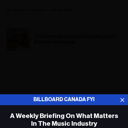
Richard Trapunski
July 30, 2025
The Feldman Agency Parts Ways with
Partner Rob Segal
ADVERTISEMENT
BILLBOARD CANADA FYI
A Weekly Briefing On What Matters
In The Music Industry