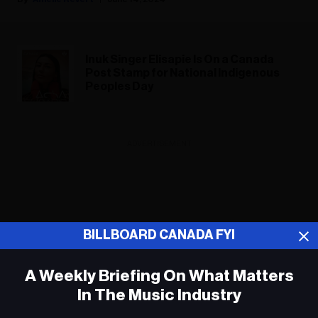
Inuk Singer Elisapie Is On a Canada
Post Stamp for National Indigenous
Peoples Day
ADVERTISEMENT
BILLBOARD CANADA FYI
A Weekly Briefing On What Matters
In The Music Industry