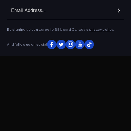
Em
Ad
By signing up you agree to Billboard Canada’s
privacy policy
.
ADVERTISEMENT
And follow us on social