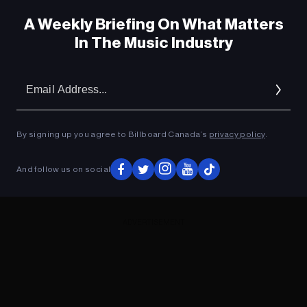
A Weekly Briefing On What Matters
In The Music Industry
Em
Ad
By signing up you agree to Billboard Canada’s
privacy policy
.
And follow us on social
ADVERTISEMENT