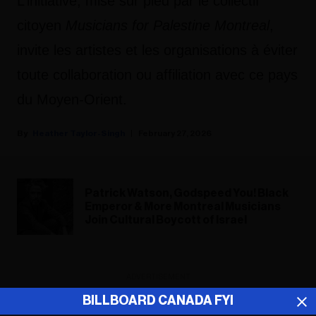
L’initiative, mise sur pied par le collectif
citoyen
Musicians for Palestine Montreal
,
invite les artistes et les organisations à éviter
toute collaboration ou affiliation avec ce pays
du Moyen-Orient.
Heather Taylor-Singh
February 27, 2026
Patrick Watson, Godspeed You! Black
Emperor & More Montreal Musicians
Join Cultural Boycott of Israel
ADVERTISEMENT
BILLBOARD CANADA FYI