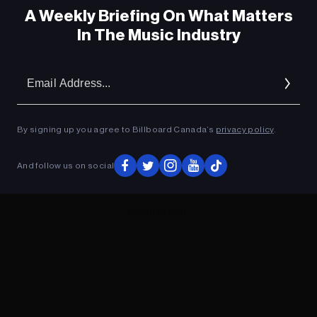
A Weekly Briefing On What Matters
In The Music Industry
Em
Ad
By signing up you agree to Billboard Canada’s
privacy policy
.
And follow us on social
ADVERTISEMENT