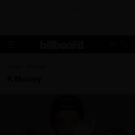
ADVERTISEMENT
FR
Home
K Money
K Money