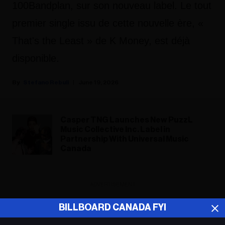
100Bandplan, sur son nouveau label. Le tout
premier single issu de cette nouvelle ère, «
That's the Least » de K Money, est déjà
disponible.
Stefano Rebuli
June 19, 2026
Casper TNG Launches New PuzzL
Music Collective Inc. Label in
Partnership With Universal Music
Canada
ADVERTISEMENT
BILLBOARD CANADA FYI