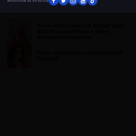
And follow us on social
Jessie J Celebrates U.K. Mother’s Day
With Ultrasound Photo & Sweet
Message to Unborn Son
Jessie J Is Pregnant: ‘I Am So Happy &
Terrified’
ADVERTISEMENT