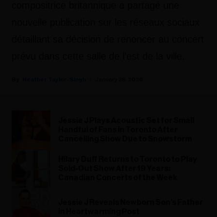
compositrice britannique a partagé une
nouvelle publication sur les réseaux sociaux
détaillant sa décision de renoncer au concert
prévu dans cette salle de l'est de la ville.
Heather Taylor-Singh
January 26, 2026
Jessie J Plays Acoustic Set for Small
Handful of Fans in Toronto After
Cancelling Show Due to Snowstorm
Hilary Duff Returns to Toronto to Play
Sold-Out Show After 19 Years:
Canadian Concerts of the Week
Jessie J Reveals Newborn Son’s Father
in Heartwarming Post