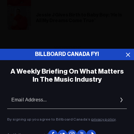
Jessie J Gives Birth to Baby Boy: ‘He Is
All My Dreams Come True’
ADVERTISEMENT
BILLBOARD CANADA FYI
A Weekly Briefing On What Matters
In The Music Industry
Em
Ad
By signing up you agree to Billboard Canada’s
privacy policy
.