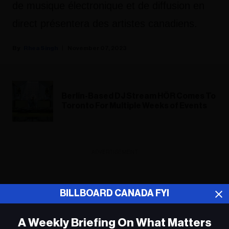
de musique électronique et de diffusion en
direct présentera des artistes canadiens.
Rhea Singh
November 07, 2023
Berlin-Based DJ Stream HÖR Comes To
Toronto For Multiple Weeks of Events
ADVERTISEMENT
BILLBOARD CANADA FYI
A Weekly Briefing On What Matters