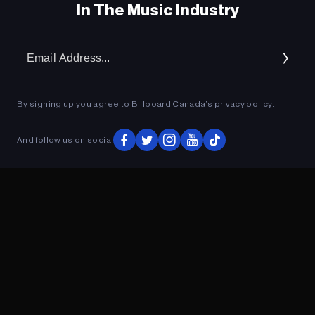
In The Music Industry
Em
Ad
By signing up you agree to Billboard Canada’s
privacy policy
.
And follow us on social
ADVERTISEMENT