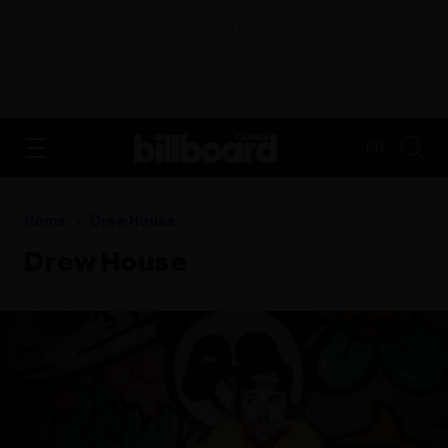
ADVERTISEMENT
FR
Home
Drew House
Drew House