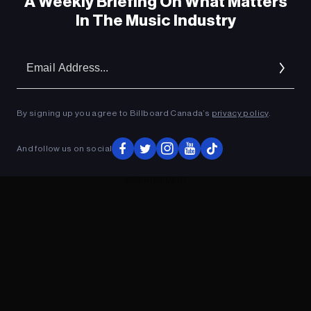
A Weekly Briefing On What Matters
In The Music Industry
Em
Ad
By signing up you agree to Billboard Canada’s
privacy policy
.
And follow us on social
ADVERTISEMENT