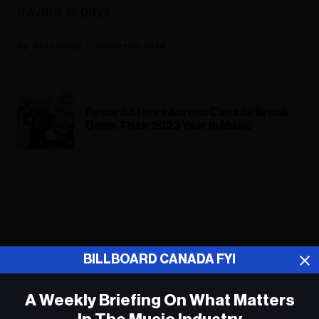
travers le pays.
Rhea Singh
January 02, 2024
Record Stores Across Canada Break
Down Their 2023 Year In Music
ADVERTISEMENT
BILLBOARD CANADA FYI
A Weekly Briefing On What Matters