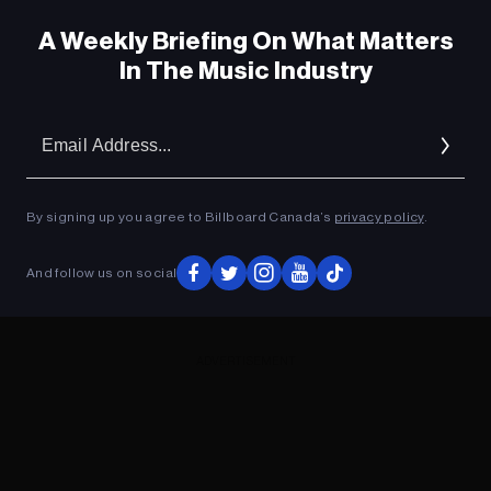
A Weekly Briefing On What Matters
In The Music Industry
Em
Ad
By signing up you agree to Billboard Canada’s
privacy policy
.
And follow us on social
ADVERTISEMENT