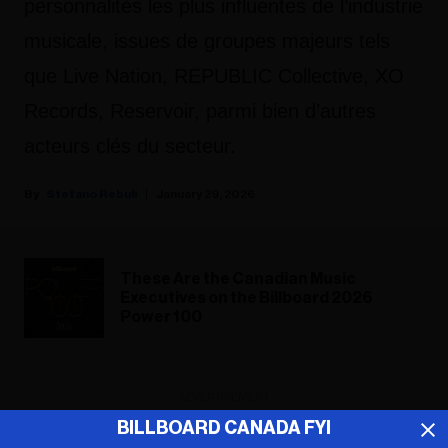
personnalités les plus influentes de l’industrie
musicale, issues de groupes majeurs tels
que
Live Nation
,
REPUBLIC Collective
,
XO
Records
,
Reservoir
, parmi bien d’autres
acteurs clés du secteur.
Stefano Rebuli
January 29, 2026
These Are the Canadian Music
Executives on the Billboard 2026
Power 100
ADVERTISEMENT
BILLBOARD CANADA FYI