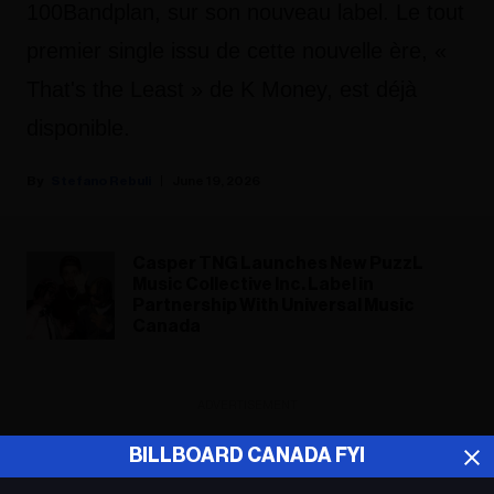
100Bandplan, sur son nouveau label. Le tout
premier single issu de cette nouvelle ère, «
That's the Least » de K Money, est déjà
disponible.
Stefano Rebuli
June 19, 2026
Casper TNG Launches New PuzzL
Music Collective Inc. Label in
Partnership With Universal Music
Canada
ADVERTISEMENT
BILLBOARD CANADA FYI