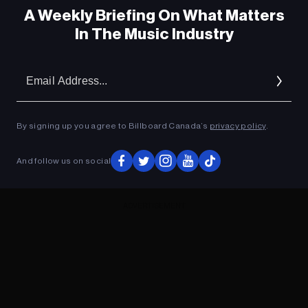
A Weekly Briefing On What Matters
In The Music Industry
Em
Ad
By signing up you agree to Billboard Canada’s
privacy policy
.
And follow us on social
ADVERTISEMENT