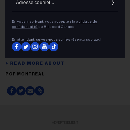
courrie
En vous inscrivant, vous acceptez la
politique de
confidentialité
de Billboard Canada.
En attendant, suivez‑nous sur les réseaux sociaux!
POP MONTREAL
ADVERTISEMENT