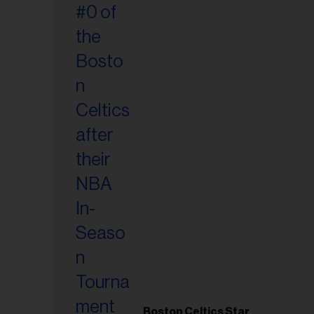
esse
Boston Celtics Star