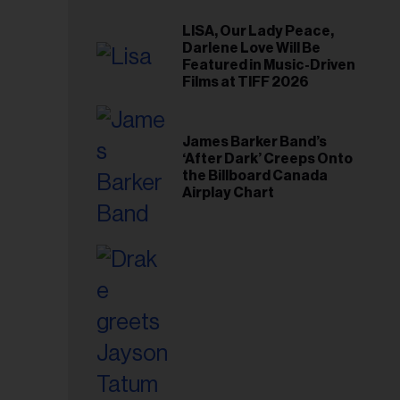
LISA, Our Lady Peace,
Darlene Love Will Be
Featured in Music-Driven
Films at TIFF 2026
James Barker Band’s
‘After Dark’ Creeps Onto
the Billboard Canada
Airplay Chart