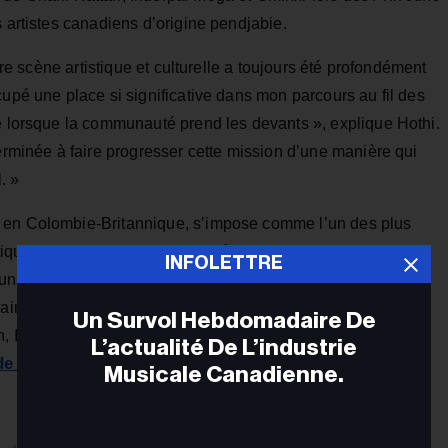
s artistes canadiens d’origine pendjabie.
otre scène artistique et culturelle a toujours été profondément
cupé une place si significative dans mon parcours au fil des
le lorsque la communauté prend les devants », explique Hothi.
terminée à faire progresser cette mission d’une manière qui
. »
 en Colombie-Britannique, s’impose comme l’un des plus
que au pays. Initialement lancé sous le nom de
City of
INFOLETTRE
d’un repositionnement en 2018 afin de mieux refléter la
ine. Parmi les artistes qui s’y sont produits figurent
Un Survol Hebdomadaire De
n, Inderpal Moga, Jasmine Sandlas, AR Paisley, Prabh et
L’actualité De L’industrie
de la cérémonie d’investiture du maire de New York,
Musicale Canadienne.
Adr