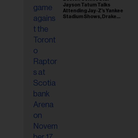
Jayson Tatum Talks
riel...
Attending Jay-Z’s Yankee
Stadium Shows, Drake
Friendship & Which
Rapper Soundtracked His
Comeback