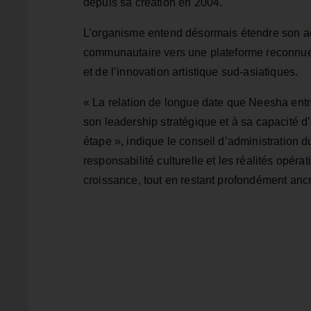
depuis sa création en 2004.
L’organisme entend désormais étendre son actio
communautaire vers une plateforme reconnue à 
et de l’innovation artistique sud-asiatiques.
« La relation de longue date que Neesha entr
son leadership stratégique et à sa capacité d’
étape », indique le conseil d’administration d
responsabilité culturelle et les réalités opér
croissance, tout en restant profondément anc