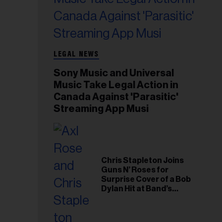
LEGAL NEWS
Sony Music and Universal
Music Take Legal Action in
Canada Against 'Parasitic'
Streaming App Musi
Chris Stapleton Joins
Guns N’ Roses for
Surprise Cover of a Bob
Dylan Hit at Band’s
Toronto Show