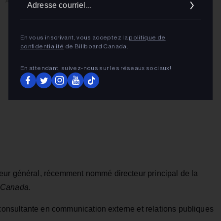
ADVERTISEMENT
cour
En vous inscrivant, vous acceptez la
politique de
confidentialité
de Billboard Canada.
En attendant, suivez‑nous sur les réseaux sociaux!
eur général, récemment nommé directeur principal de la
c Canada
.
e consultante en communication externe et relations publiques