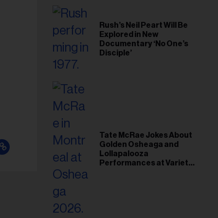
Rush’s Neil Peart Will Be
Explored in New
Documentary ‘No One’s
Disciple’
Tate McRae Jokes About
Golden Osheaga and
Lollapalooza
Performances at Variety
Young Hollywood Gala