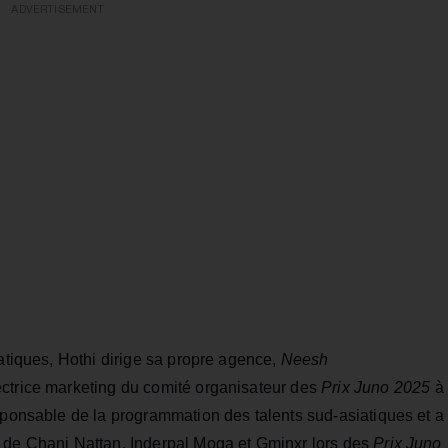
ADVERTISEMENT
iatiques, Hothi dirige sa propre agence,
Neesh
rectrice marketing du comité organisateur des
Prix Juno 2025
à
sponsable de la programmation des talents sud-asiatiques et a
s de Chani Nattan, Inderpal Moga et Gminxr lors des
Prix Juno