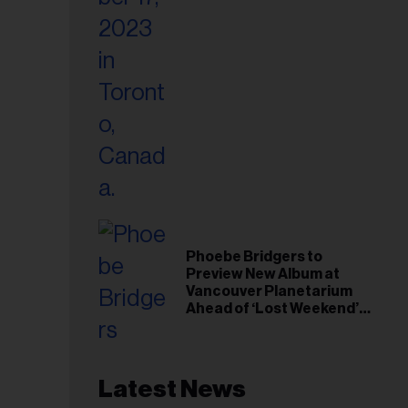
Phoebe Bridgers to
Preview New Album at
Vancouver Planetarium
Ahead of ‘Lost Weekend’
Release
Latest News