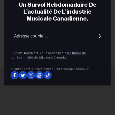
Un Survol Hebdomadaire De
L’actualité De L’industrie
CHART BEAT
Musicale Canadienne.
PRESTON PABLO
BEYONCE
Adres
courrie
KARAN AUJLA
En vous inscrivant, vous acceptez la
politique de
confidentialité
de Billboard Canada.
En attendant, suivez‑nous sur les réseaux sociaux!
ADVERTISEMENT