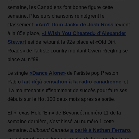
semaine, les Canadiens font bonne figure cette
semaine. Plusieurs chansons réintègrent le
«Ain't Doin Jack» de Josh Ross
classement:
revient
«I Wish You Cheated» d'Alexander
à la 85e place,
Stewart
est de retour à la 92e place et «Old Dirt
Roads» de l'artiste country montant Owen Riegling se
place au n°99.
«Dance Alone»
Le single
de l'artiste pop Preston
fait déjà sensation à la radio canadienne
Pablo
, et
il a maintenant suffisamment de succès pour faire ses
débuts sur le Hot 100 deux mois après sa sortie.
Et «Texas Hold 'Em» de Beyoncé, numéro 11 de la
semaine dernière, s'est hissé au numéro 1 cette
a parlé à Nathan Ferraro
semaine.
Billboard Canada
,
co-auteur et producteur du single, de la façon dont son