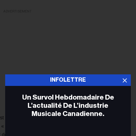
ADVERTISEMENT
INFOLETTRE
Un Survol Hebdomadaire De
L’actualité De L’industrie
Musicale Canadienne.
st réapparu sur le devant de la scène avec « Refugee » en
e « un foyer pour ceux d'entre nous qui sont sans domicile en
Adr
rix de la meilleure chanson en faveur d'un changement social