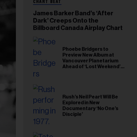
CHART BEAT
James Barker Band’s ‘After
Dark’ Creeps Onto the
Billboard Canada Airplay Chart
Phoebe Bridgers to
Preview New Album at
Vancouver Planetarium
Ahead of ‘Lost Weekend’
Release
Rush’s Neil Peart Will Be
Explored in New
Documentary ‘No One’s
Disciple’