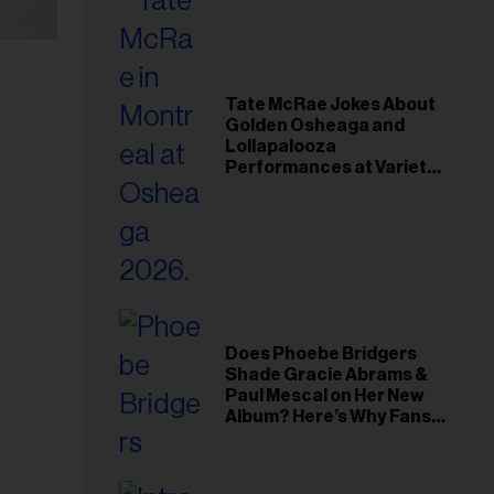
Tate McRae Jokes About
Golden Osheaga and
Lollapalooza
Performances at Variety
Young Hollywood Gala
Does Phoebe Bridgers
Shade Gracie Abrams &
Paul Mescal on Her New
Album? Here’s Why Fans
Think So