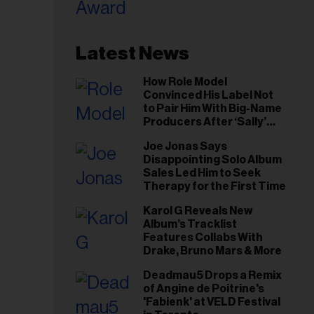
riel...
Latest News
How Role Model
Convinced His Label Not
to Pair Him With Big-Name
Producers After ‘Sally’
Success: ‘I Got to Trust My
Joe Jonas Says
Gut This Time’
Disappointing Solo Album
Sales Led Him to Seek
Therapy for the First Time
Karol G Reveals New
Album’s Tracklist
Features Collabs With
Drake, Bruno Mars & More
Deadmau5 Drops a Remix
of Angine de Poitrine's
'Fabienk' at VELD Festival