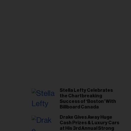
Stella Lefty Celebrates
the Chartbreaking
Success of ‘Boston’ With
Billboard Canada
Drake Gives Away Huge
Cash Prizes & Luxury Cars
at His 3rd Annual Strong