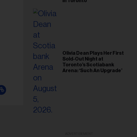
in Toronto
Olivia Dean Plays Her First
Sold-Out Night at
Toronto’s Scotiabank
Arena: ‘Such An Upgrade’
ADVERTISEMENT