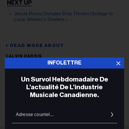
Jessie Reyez Donates Bras Thrown Onstage to
Local Women's Shelters​ ›
CALVIN HARRIS
INFOLETTRE
AIRPLAY CHARTS
CHART BEAT
Un Survol Hebdomadaire De
JESSIE REYEZ
L’actualité De L’industrie
Musicale Canadienne.
JESSIE REYEZ
Adres
courrie