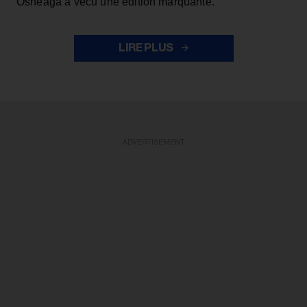
Osheaga a vécu une édition marquante.
LIRE PLUS
ADVERTISEMENT