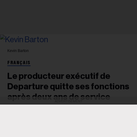
Kevin Barton
FRANÇAIS
Le producteur exécutif de
Departure quitte ses fonctions
après deux ans de service
ADVERTISEMENT
Après avoir dirigé deux éditions de la conférence,
anciennement connue sous le nom de Canadian
Music Week et désormais détenue par Loft