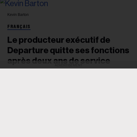
Kevin Barton
FRANÇAIS
Le producteur exécutif de
Departure quitte ses fonctions
après deux ans de service
ADVERTISEMENT
Après avoir dirigé deux éditions de la conférence,
anciennement connue sous le nom de Canadian
Music Week et désormais détenue par Loft
Entertainment et Oak View Group, Kevin Barton
affirme vouloir se consacrer à « un portefeuille de
projets plus vaste ».