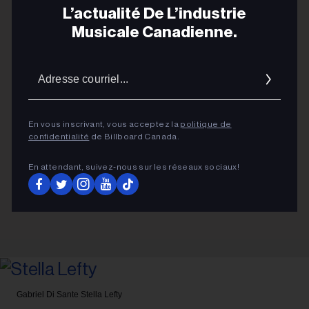
L’actualité De L’industrie
ADVERTISEMENT
Musicale Canadienne.
Adres
courrie
En vous inscrivant, vous acceptez la
politique de
confidentialité
de Billboard Canada.
En attendant, suivez‑nous sur les réseaux sociaux!
Gabriel Di Sante
Stella Lefty