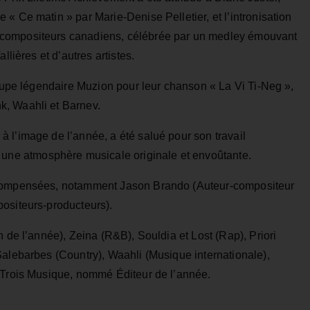
« Ce matin » par Marie-Denise Pelletier, et l’intronisation
-compositeurs canadiens, célébrée par un medley émouvant
llières et d’autres artistes.
roupe légendaire Muzion pour leur chanson « La Vi Ti-Neg »,
, Waahli et Barnev.
 l’image de l’année, a été salué pour son travail
é une atmosphère musicale originale et envoûtante.
écompensées, notamment Jason Brando (Auteur-compositeur
ositeurs-producteurs).
n de l’année), Zeina (R&B), Souldia et Lost (Rap), Priori
Salebarbes (Country), Waahli (Musique internationale),
 Trois Musique, nommé Éditeur de l’année.