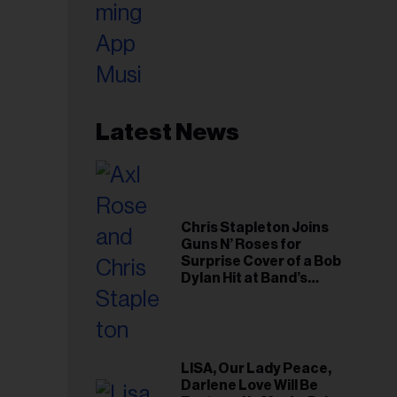
Latest News
Chris Stapleton Joins
Guns N’ Roses for
Surprise Cover of a Bob
Dylan Hit at Band’s
Toronto Show
LISA, Our Lady Peace,
Darlene Love Will Be