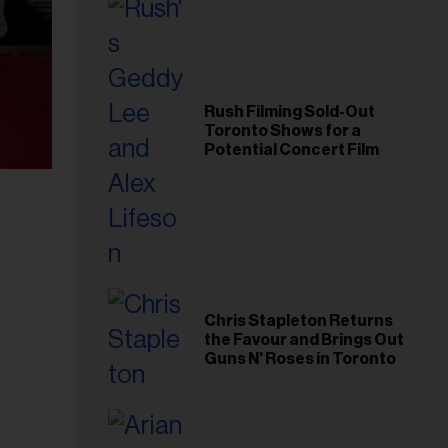
Rush Filming Sold-Out
Toronto Shows for a
Potential Concert Film
Chris Stapleton Returns
the Favour and Brings Out
Guns N' Roses in Toronto