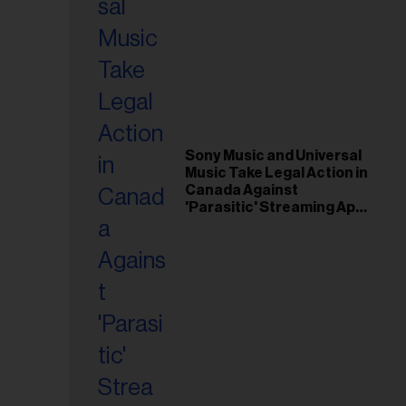
Sony Music and Universal
Music Take Legal Action in
Canada Against
'Parasitic' Streaming App
Musi