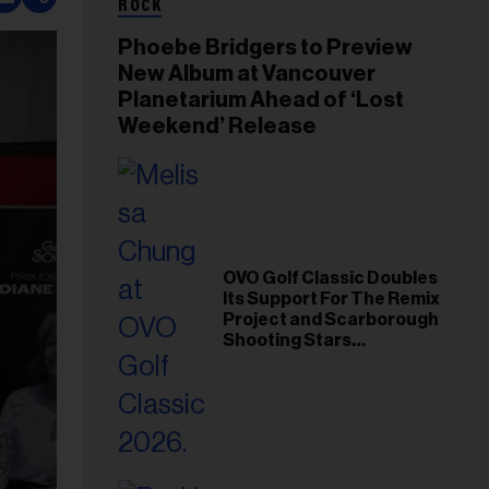
ROCK
Phoebe Bridgers to Preview
New Album at Vancouver
Planetarium Ahead of ‘Lost
Weekend’ Release
OVO Golf Classic Doubles
Its Support For The Remix
Project and Scarborough
Shooting Stars
Foundation in 2026