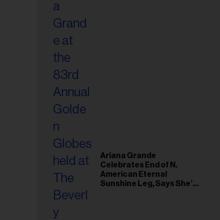
Ariana Grande
Celebrates End of N.
American Eternal
Sunshine Leg, Says She’s
‘Overwhelmed With Love
and the Deepest
Gratitude’
esse