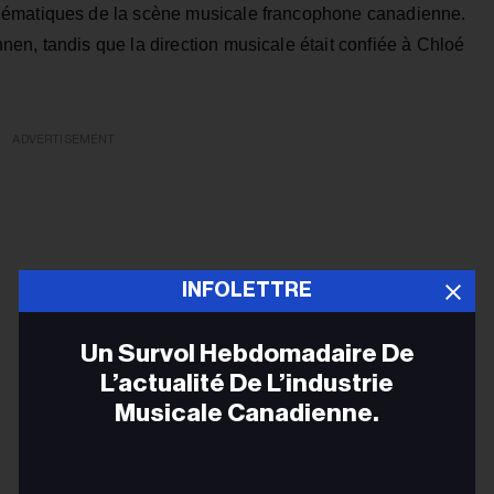
lématiques de la scène musicale francophone canadienne.
en, tandis que la direction musicale était confiée à Chloé
ADVERTISEMENT
INFOLETTRE
Un Survol Hebdomadaire De
L’actualité De L’industrie
Musicale Canadienne.
Adr