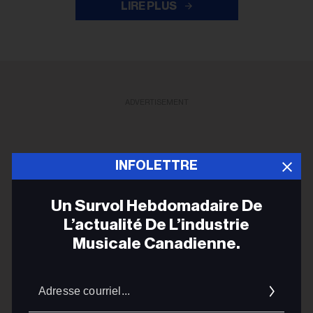
LIRE PLUS
ADVERTISEMENT
INFOLETTRE
Un Survol Hebdomadaire De
L’actualité De L’industrie
Musicale Canadienne.
Adres
courrie