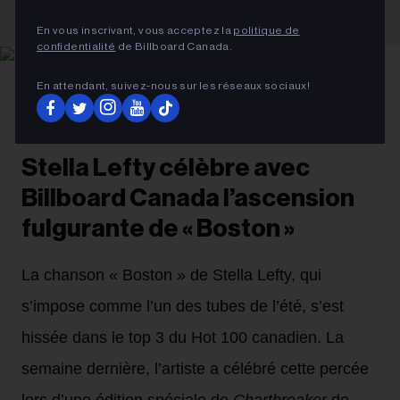
En vous inscrivant, vous acceptez la
politique de
confidentialité
de Billboard Canada.
En attendant, suivez‑nous sur les réseaux sociaux!
Gabriel Di Sante
Stella Lefty
FRANÇAIS
Stella Lefty célèbre avec
Billboard Canada l’ascension
fulgurante de « Boston »
La chanson « Boston » de Stella Lefty, qui
s’impose comme l’un des tubes de l’été, s’est
hissée dans le top 3 du Hot 100 canadien. La
semaine dernière, l’artiste a célébré cette percée
lors d’une édition spéciale de
Chartbreaker
de