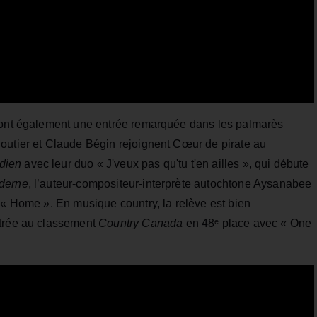
 font également une entrée remarquée dans les palmarès
outier et Claude Bégin rejoignent Cœur de pirate au
dien
avec leur duo « J'veux pas qu'tu t'en ailles », qui débute
derne
, l’auteur-compositeur-interprète autochtone Aysanabee
 « Home ». En musique country, la relève est bien
ntrée au classement
Country Canada
en 48ᵉ place avec « One