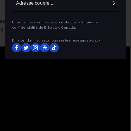
cour
ate Renaud Bastien sur ce projet, tout en s’entourant du
En vous inscrivant, vous acceptez la
politique de
confidentialité
de Billboard Canada.
connu notamment pour son travail aux côtés de la révélation
En attendant, suivez‑nous sur les réseaux sociaux!