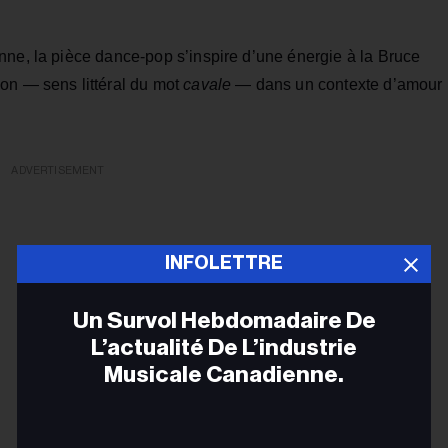
nne, la pièce dance-pop s’inspire d’une énergie à la Bruce
on — sens littéral du mot
cavale
— dans un contexte d’amour
ADVERTISEMENT
INFOLETTRE
Un Survol Hebdomadaire De
L’actualité De L’industrie
Musicale Canadienne.
Adr