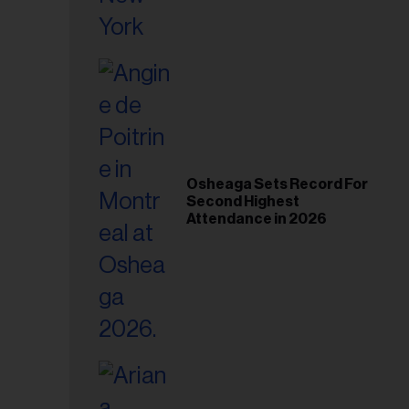
Osheaga Sets Record For
Second Highest
Attendance in 2026