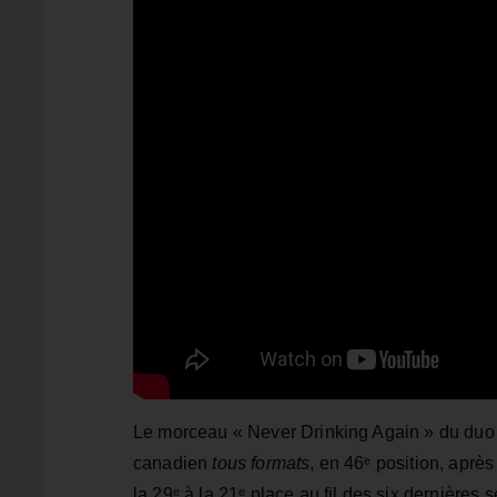
Le morceau « Never Drinking Again » du duo 
canadien
tous formats
, en 46ᵉ position, aprè
la 29ᵉ à la 21ᵉ place au fil des six dernières