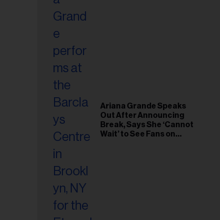
Ariana Grande Speaks
Out After Announcing
Break, Says She ‘Cannot
Wait’ to See Fans on
Remaining Tour Dates