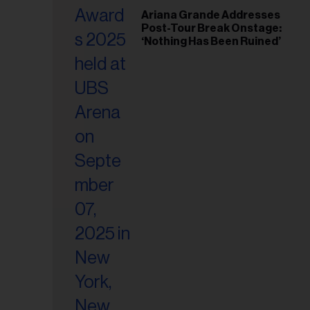
Ariana Grande Addresses
riel...
Post-Tour Break Onstage:
‘Nothing Has Been Ruined’