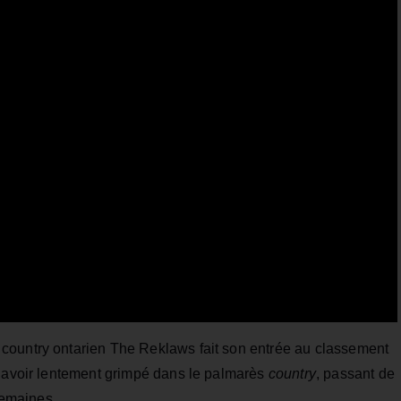
country ontarien The Reklaws fait son entrée au classement
s avoir lentement grimpé dans le palmarès
country
, passant de
 semaines.