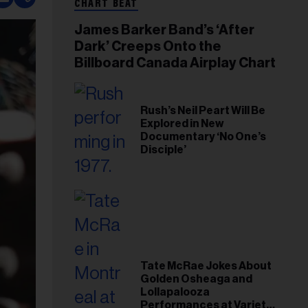
CHART BEAT
James Barker Band’s ‘After
Dark’ Creeps Onto the
Billboard Canada Airplay Chart
Rush’s Neil Peart Will Be
Explored in New
Documentary ‘No One’s
Disciple’
Tate McRae Jokes About
Golden Osheaga and
Lollapalooza
Performances at Variety