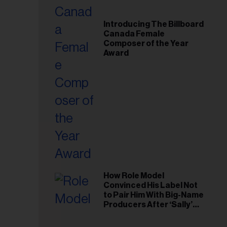
Introducing The Billboard
Canada Female
Composer of the Year
Award
How Role Model
Convinced His Label Not
to Pair Him With Big-Name
Producers After ‘Sally’
Success: ‘I Got to Trust My
esse
Gut This Time’