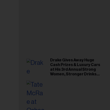
Drake Gives Away Huge
Cash Prizes & Luxury Cars
at His 3rd Annual Strong
Women, Stronger Drinks
Event