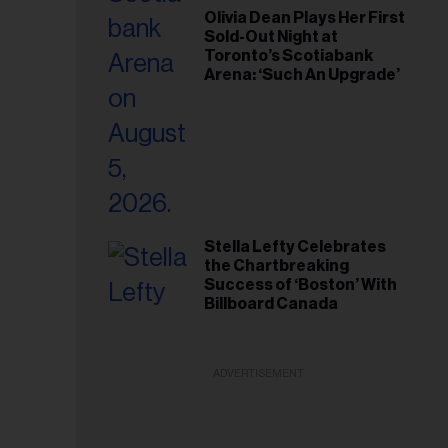
Olivia Dean Plays Her First
Sold-Out Night at
Toronto’s Scotiabank
Arena: ‘Such An Upgrade’
Stella Lefty Celebrates
the Chartbreaking
Success of ‘Boston’ With
Billboard Canada
ADVERTISEMENT