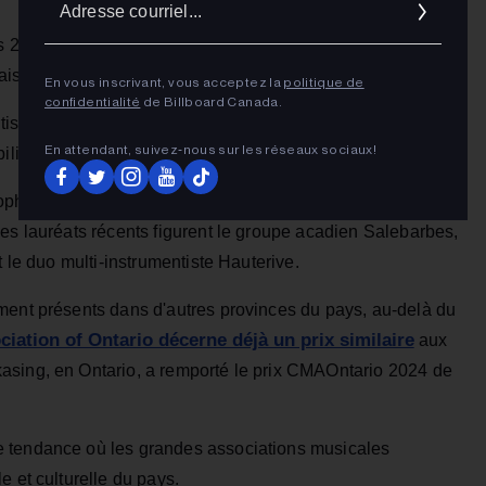
cour
 2024 au 30 avril 2025, et 70 % du répertoire diffusé par
ais.
En vous inscrivant, vous acceptez la
politique de
confidentialité
de Billboard Canada.
rtistes déjà établis aux CCMA et mettra en avant des artistes
En attendant, suivez‑nous sur les réseaux sociaux!
ilité nationale.
ophone dynamique, avec des prix remis chaque année au
es lauréats récents figurent le groupe acadien Salebarbes,
t le duo multi-instrumentiste Hauterive.
ment présents dans d'autres provinces du pays, au-delà du
iation of Ontario décerne déjà un prix similaire
aux
asing, en Ontario, a remporté le prix CMAOntario 2024 de
e tendance où les grandes associations musicales
e et culturelle du pays.