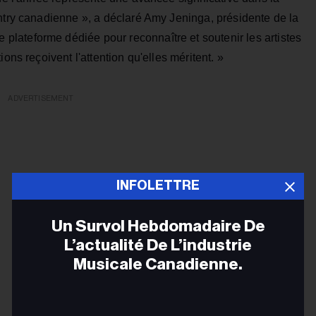
untry canadienne », a déclaré Amy Jeninga, présidente de la
lateforme dédiée pour reconnaître et soutenir les artistes
ons reçoivent l'attention qu'elles méritent. »
ADVERTISEMENT
INFOLETTRE
Un Survol Hebdomadaire De
L’actualité De L’industrie
Musicale Canadienne.
Adr