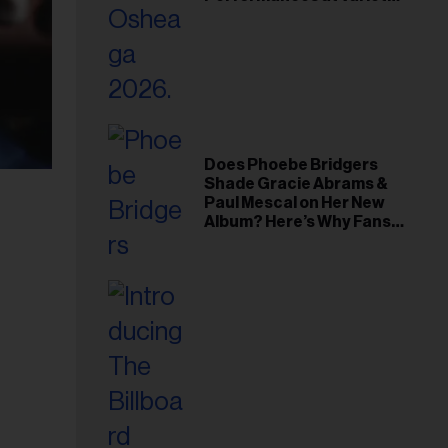
Young Hollywood Gala
Does Phoebe Bridgers
Shade Gracie Abrams &
Paul Mescal on Her New
Album? Here’s Why Fans
Think So