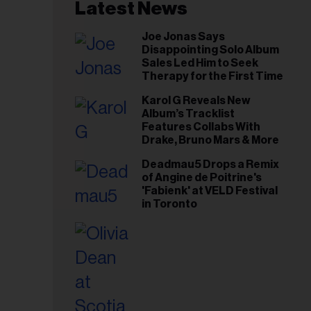
Latest News
riel...
Joe Jonas Says
Disappointing Solo Album
Sales Led Him to Seek
Therapy for the First Time
Karol G Reveals New
Album’s Tracklist
Features Collabs With
Drake, Bruno Mars & More
Deadmau5 Drops a Remix
of Angine de Poitrine's
'Fabienk' at VELD Festival
in Toronto