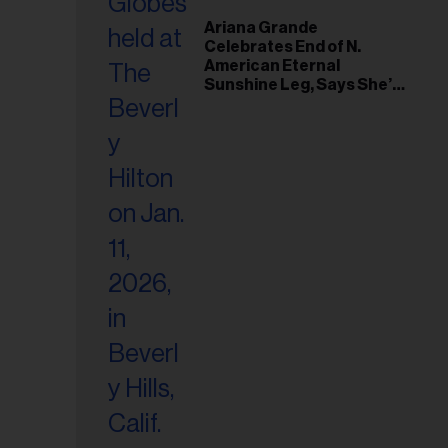
Ariana Grande
Celebrates End of N.
American Eternal
Sunshine Leg, Says She’s
‘Overwhelmed With Love
and the Deepest
Gratitude’