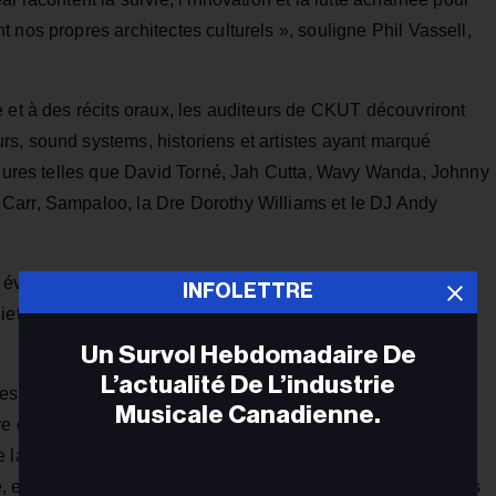
 nos propres architectes culturels », souligne Phil Vassell,
 et à des récits oraux, les auditeurs de CKUT découvriront
s, sound systems, historiens et artistes ayant marqué
figures telles que David Torné, Jah Cutta, Wavy Wanda, Johnny
Carr, Sampaloo, la Dre Dorothy Williams et le DJ Andy
vénement public gratuit à la salle de bal McGill, de 17 h à
INFOLETTRE
liet « Schtroumpfette » Nelson et Deniston « Sampaloo »
Un Survol Hebdomadaire De
L’actualité De L’industrie
atives que la CBMA entreprendra à Montréal et dans d’autres
Musicale Canadienne.
e objectif est de recueillir et de préserver les témoignages
e la mémoire culturelle canadienne. Ces contributions
et il est de notre devoir de les partager avec le public et les
Adr