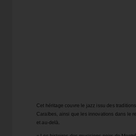
Cet héritage couvre le jazz issu des tradition
Caraïbes, ainsi que les innovations dans le re
et au-delà.
« Les histoires des musiciens noirs de Montréa