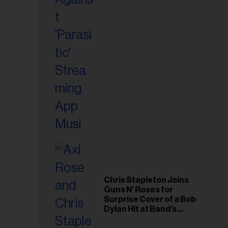
riel...
Chris Stapleton Joins
Guns N’ Roses for
Surprise Cover of a Bob
Dylan Hit at Band’s
Toronto Show