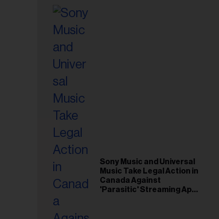
Sony Music and Universal
Music Take Legal Action in
Canada Against
'Parasitic' Streaming App
Musi
esse