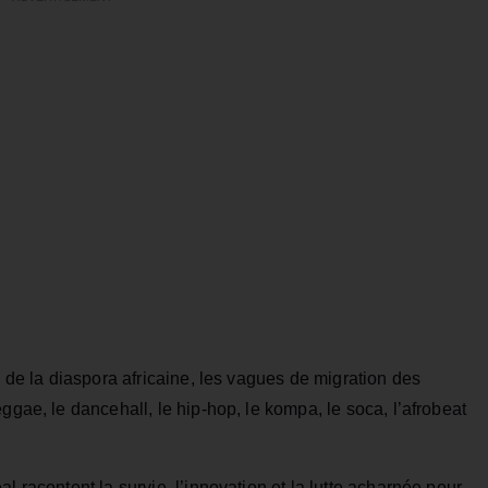
s de la diaspora africaine, les vagues de migration des
ggae, le dancehall, le hip-hop, le kompa, le soca, l’afrobeat
l racontent la survie, l’innovation et la lutte acharnée pour