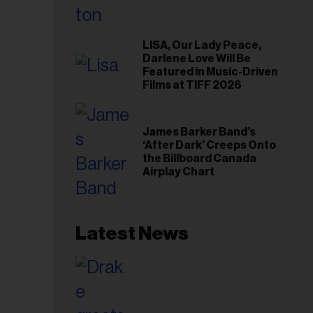
LISA, Our Lady Peace,
Darlene Love Will Be
Featured in Music-Driven
Films at TIFF 2026
James Barker Band’s
‘After Dark’ Creeps Onto
the Billboard Canada
Airplay Chart
Latest News