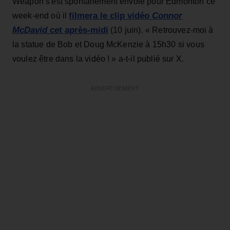
Weapon s'est spontanément envolé pour Edmonton ce
filmera le clip vidéo
Connor
week-end où il
McDavid
cet après-midi
(10 juin). «
Retrouvez-moi à
la statue de Bob et Doug McKenzie à
15h30
si vous
voulez être dans la vidéo ! » a-t-il publié sur X.
ADVERTISEMENT