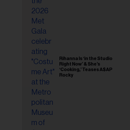
riel...
Rihanna Is ‘in the Studio
Right Now’ & She’s
‘Cooking,’ Teases A$AP
Rocky