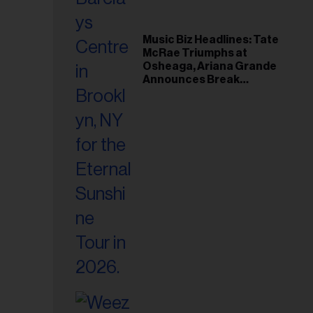
Music Biz Headlines: Tate
McRae Triumphs at
Osheaga, Ariana Grande
Announces Break
Following Montreal
Concert