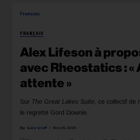
Français
FRANÇAIS
Alex Lifeson à propo
avec Rheostatics : «
attente »
Sur
The Great Lakes Suite
, ce collectif d
le regretté Gord Downie.
Gary Graff
Nov 25, 2025