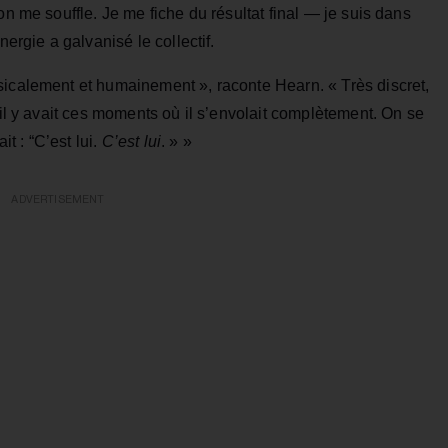
on me souffle. Je me fiche du résultat final — je suis dans
nergie a galvanisé le collectif.
sicalement et humainement », raconte Hearn. « Très discret,
 il y avait ces moments où il s’envolait complètement. On se
it : “C’est lui.
C’est lui
. » »
ADVERTISEMENT