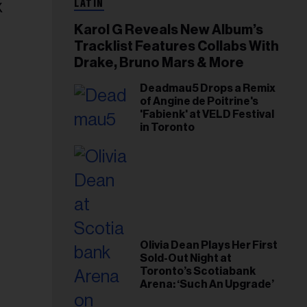
LATIN
Karol G Reveals New Album’s
Tracklist Features Collabs With
Drake, Bruno Mars & More
Deadmau5 Drops a Remix
of Angine de Poitrine's
'Fabienk' at VELD Festival
in Toronto
Olivia Dean Plays Her First
Sold-Out Night at
Toronto’s Scotiabank
Arena: ‘Such An Upgrade’