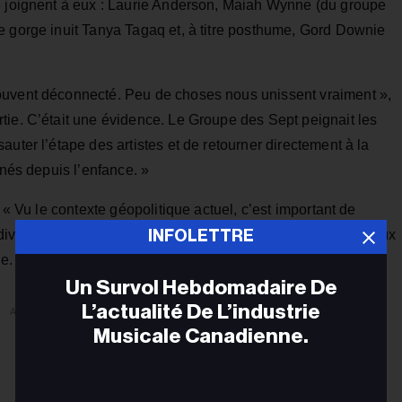
e joignent à eux : Laurie Anderson, Maiah Wynne (du groupe
e gorge inuit Tanya Tagaq et, à titre posthume, Gord Downie
ouvent déconnecté. Peu de choses nous unissent vraiment »,
tie. C’était une évidence. Le Groupe des Sept peignait les
uter l’étape des artistes et de retourner directement à la
nnés depuis l’enfance. »
 « Vu le contexte géopolitique actuel, c’est important de
i divise. Les Grands Lacs sont un espace partagé par nos deux
INFOLETTRE
e. »
Un Survol Hebdomadaire De
L’actualité De L’industrie
ADVERTISEMENT
Musicale Canadienne.
Adr