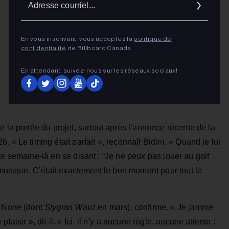
cour
En vous inscrivant, vous acceptez la
politique de
confidentialité
de Billboard Canada.
En attendant, suivez‑nous sur les réseaux sociaux!
é la portée du projet, surtout après l’annonce récente de la
 « Le timing était parfait », reconnaît Bidini. « Quand je lui
cette semaine-là en se disant : “Je ne peux pas jouer au golf
a musique. C’était exactement le bon moment pour tout le
f None (dont
Stygian Wavz
en mars), confirme. « Je jamme
aisir », dit-il. « Ici, il n’y a aucune règle, aucune attente :