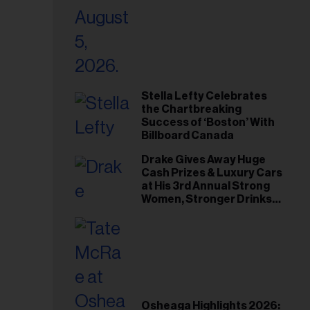
Stella Lefty Celebrates
the Chartbreaking
Success of ‘Boston’ With
Billboard Canada
Drake Gives Away Huge
Cash Prizes & Luxury Cars
at His 3rd Annual Strong
Women, Stronger Drinks
Event
Osheaga Highlights 2026: