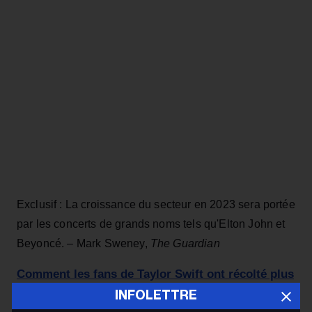
Exclusif : La croissance du secteur en 2023 sera portée
par les concerts de grands noms tels qu'Elton John et
Beyoncé. – Mark Sweney,
The Guardian
Comment les fans de Taylor Swift ont récolté plus
de 100 000 dollars pour Kamala Harris lors d'un
INFOLETTRE