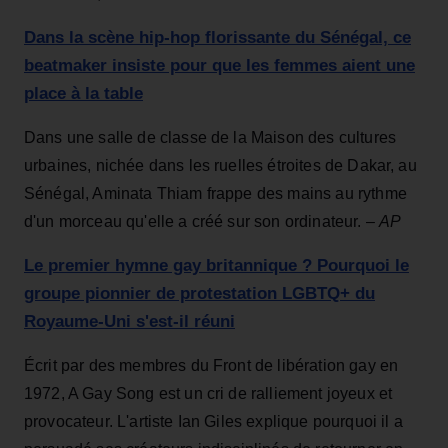
Dans la scène hip-hop florissante du Sénégal, ce
beatmaker insiste pour que les femmes aient une
place à la table
Dans une salle de classe de la Maison des cultures
urbaines, nichée dans les ruelles étroites de Dakar, au
Sénégal, Aminata Thiam frappe des mains au rythme
d'un morceau qu'elle a créé sur son ordinateur. –
AP
Le premier hymne gay britannique ? Pourquoi le
groupe pionnier de protestation LGBTQ+ du
Royaume-Uni s'est-il réuni
Écrit par des membres du Front de libération gay en
1972, A Gay Song est un cri de ralliement joyeux et
provocateur. L'artiste Ian Giles explique pourquoi il a