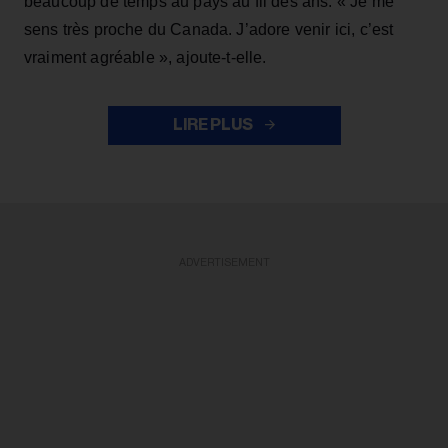
beaucoup de temps au pays au fil des ans. « Je me
sens très proche du Canada. J’adore venir ici, c’est
vraiment agréable », ajoute-t-elle.
LIRE PLUS
ADVERTISEMENT