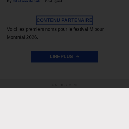
Stefano Rebuli
05 August
CONTENU PARTENAIRE
Voici les premiers noms pour le festival M pour
Montréal 2026.
LIRE PLUS
ADVERTISEMENT
ADVERTISEMENT