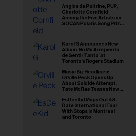
Angine de Poitrine, PUP,
Charlotte Cornfield
Among the Five Artists on
SOCAN Polaris Song Prize
Short List
Karol G Announces New
Album ‘No Me Arrepiento
de Sentir Tanto’ at
Toronto's Rogers Stadium
Music Biz Headlines:
Orville Peck Opens Up
About Suicide Attempt,
Tate McRae Teases New
Era Ahead of Osheaga
EsDeeKid Maps Out 48-
Date International Tour
With Stops in Montreal
and Toronto