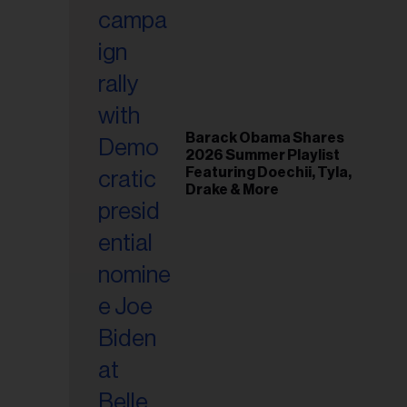
riel...
Barack Obama Shares
2026 Summer Playlist
Featuring Doechii, Tyla,
Drake & More