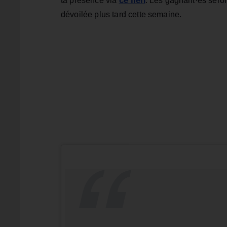
ce lien
ta présence via
. Les gagnant·es seront
dévoilée plus tard cette semaine.