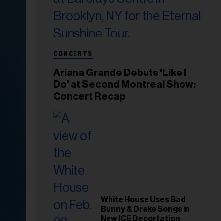
CONCERTS
Ariana Grande Debuts 'Like I
Do' at Second Montreal Show:
Concert Recap
White House Uses Bad
Bunny & Drake Songs in
New ICE Deportation