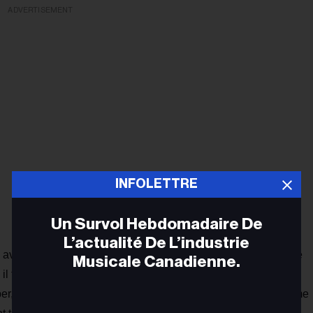
ADVERTISEMENT
INFOLETTRE
Un Survol Hebdomadaire De
L’actualité De L’industrie
iat avec Billboard Canada et NXNE, sera un événement intime
Musicale Canadienne.
, il faudra mettre la main sur l’un des 100 bracelets NXNE en
ciper, commente la publication Instagram ci-dessous et confirme
Adr