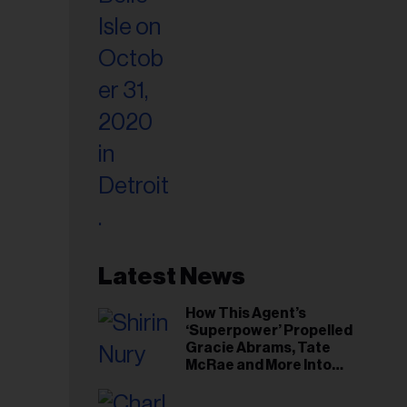
Latest News
How This Agent’s
‘Superpower’ Propelled
Gracie Abrams, Tate
McRae and More Into
Arenas