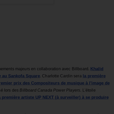
Khalid
ements majeurs en collaboration avec Billboard.
e
au Sankofa Square
la première
. Charlotte Cardin sera
remier prix des Compositeurs de musique à l'image de
é lors des
Billboard Canada Power Players
. L'étoile
a première artiste UP NEXT (à surveiller) à se produire