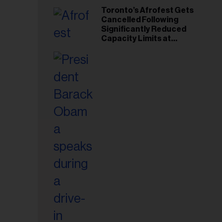
Toronto’s Afrofest Gets
Cancelled Following
Significantly Reduced
Capacity Limits at
Woodbine Park
esse