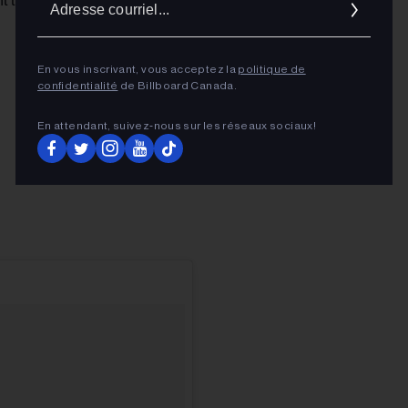
 tiré·es au sort et informé·es le 9 juin, et la salle sera
cour
En vous inscrivant, vous acceptez la
politique de
confidentialité
de Billboard Canada.
En attendant, suivez‑nous sur les réseaux sociaux!