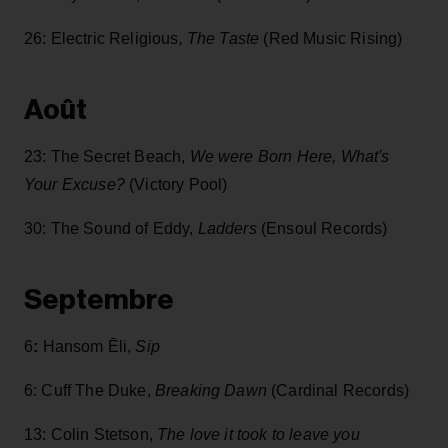
26: Electric Religious
, The Taste
(Red Music Rising)
Août
23: The Secret Beach,
We were Born Here, What's
Your Excuse?
(Victory Pool)
30: The Sound of Eddy,
Ladders
(Ensoul Records)
Septembre
6
:
Hansom Ēli,
Sip
6: Cuff The Duke,
Breaking Dawn
(Cardinal Records)
13: Colin Stetson,
The love it took to leave you