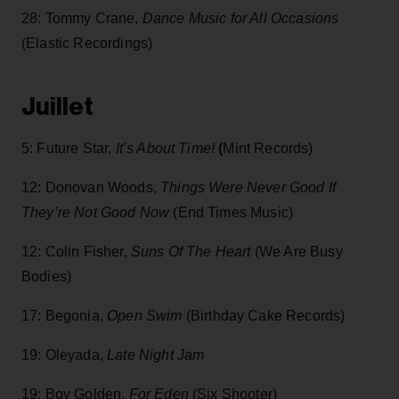
28: Tommy Crane,
Dance Music for All Occasions
(Elastic Recordings)
Juillet
5: Future Star,
It’s About Time!
(
Mint Records)
12: Donovan Woods,
Things Were Never Good If
They’re Not Good Now
(End Times Music)
12: Colin Fisher,
Suns Of The Heart
(We Are Busy
Bodies)
17: Begonia,
Open Swim
(Birthday Cake Records)
19: Oleyada,
Late Night Jam
19: Boy Golden,
For Eden
(Six Shooter)