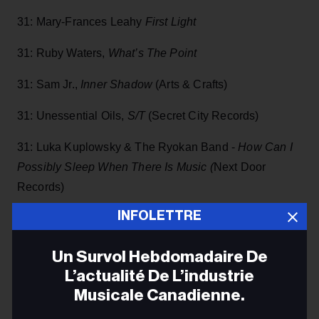
31: Mary-Frances Leahy
First Light
31: Ruby Waters,
What’s The Point
31: Sam Jr.,
Inner Shadow
(Arts & Crafts)
31: Unessential Oils,
S/T
(Secret City Records)
31: Luka Kuplowsky & The Ryokan Band -
How
Can I
Possibly Sleep When There Is Music (
Next Door
Records)
INFOLETTRE
ADVERTISEMENT
Un Survol Hebdomadaire De
L’actualité De L’industrie
Musicale Canadienne.