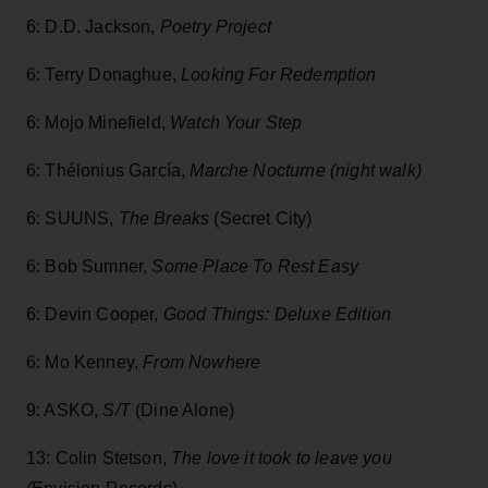
6: D.D. Jackson,
Poetry Project
6: Terry Donaghue,
Looking For Redemption
6: Mojo Minefield,
Watch Your Step
6: Thélonius García,
Marche Nocturne
(night walk)
6: SUUNS,
The Breaks
(Secret City)
6: Bob Sumner,
Some Place To Rest Easy
6: Devin Cooper,
Good Things: Deluxe Edition
6: Mo Kenney,
From Nowhere
9: ASKO,
S/T
(Dine Alone)
13: Colin Stetson,
The love it took to leave you