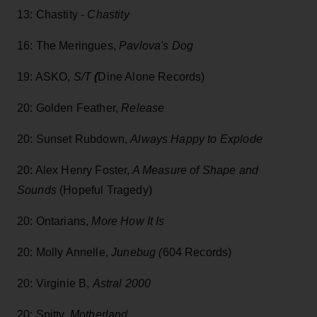
13: Chastity -
Chastity
16: The Meringues,
Pavlova's Dog
19: ASKO,
S/T
(
Dine Alone Records)
20: Golden Feather,
Release
20: Sunset Rubdown,
Always Happy to Explode
20: Alex Henry Foster,
A Measure of Shape and
Sounds
(Hopeful Tragedy)
20: Ontarians,
More How It Is
20: Molly Annelle,
Junebug (
604 Records)
20: Virginie B,
Astral 2000
20: Spitty,
Motherland