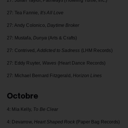
27: Julian Taylor,
Pathways (
Howling Turtle, Inc.)
27: Tea Fannie,
It's All Love
27: Andy Colonico,
Daytime Broker
27: Mustafa,
Dunya
(Arts & Crafts)
27: Contrived,
Addicted to Sadness
(LHM Records)
27: Eddy Ruyter,
Waves
(Heart Dance Records)
27: Michael Bernard Fitzgerald,
Horizon Lines
Octobre
4: Mia Kelly,
To Be Clear
4: Devarrow,
Heart Shaped Rock
(Paper Bag Records)