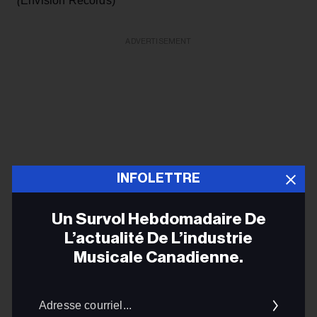
(
Envision Records)
ADVERTISEMENT
INFOLETTRE
Un Survol Hebdomadaire De
L’actualité De L’industrie
Musicale Canadienne.
13: The Fretless,
Glasswing
(Birthday Cake)
Adres
courrie