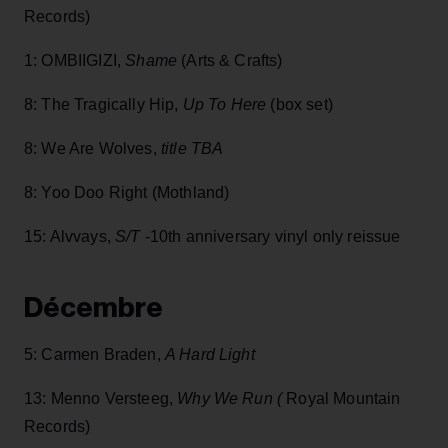
Records)
1: OMBIIGIZI,
Shame
(Arts & Crafts)
8: The Tragically Hip,
Up To Here
(box set)
8: We Are Wolves,
title TBA
8: Yoo Doo Right (Mothland)
15: Alvvays,
S/T
-10th anniversary vinyl only reissue
Décembre
5: Carmen Braden,
A Hard Light
13: Menno Versteeg,
Why We Run (
Royal Mountain
Records)