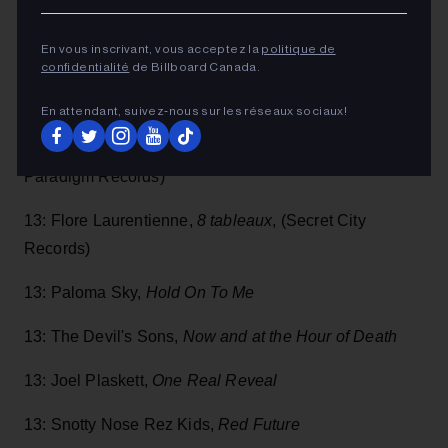
13: Dear Rouge,
Lonesome High
(Pheromone
Recordings
/
Cadence Music Group)
En vous inscrivant, vous acceptez la
politique de
confidentialité
de Billboard Canada.
13: Sarah Davachi,
The Head As Form’d In The Crier’s
Choir (
Late Music)
En attendant, suivez‑nous sur les réseaux sociaux!
13: Michael Sarian,
Live At Cliff's Bells (
Shifting
Paradigm Records)
13: Flore Laurentienne,
8 tableaux
, (Secret City
Records)
13: Paloma Sky,
Hold On To Me
13: The Devil's Sons,
Now and at the Hour of Death
13: Joel Plaskett,
One Real Reveal
13: Snotty Nose Rez Kids,
Red Future