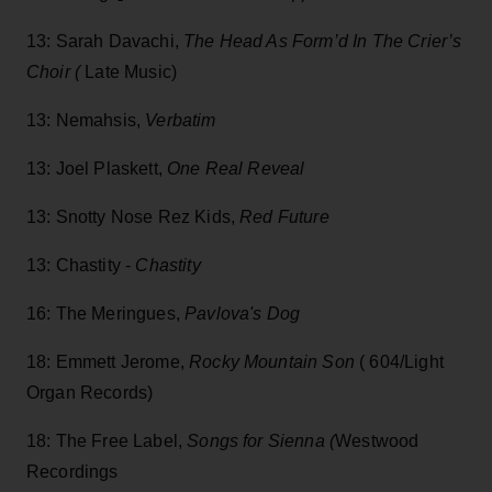
13: Sarah Davachi,
The Head As Form’d In The Crier’s
Choir (
Late Music)
13: Nemahsis,
Verbatim
13: Joel Plaskett,
One Real Reveal
13: Snotty Nose Rez Kids,
Red Future
13: Chastity -
Chastity
16: The Meringues,
Pavlova's Dog
18: Emmett Jerome,
Rocky Mountain Son
( 604/Light
Organ Records)
18: The Free Label,
Songs for Sienna (
Westwood
Recordings