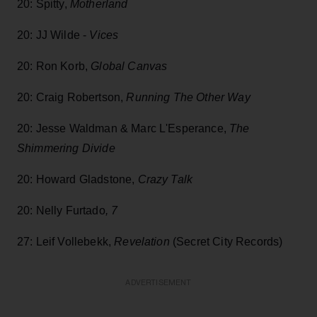
20: Spitty,
Motherland
20: JJ Wilde -
Vices
20: Ron Korb,
Global Canvas
20: Craig Robertson,
Running The Other Way
20: Jesse Waldman & Marc L'Esperance,
The
Shimmering Divide
20: Howard Gladstone,
Crazy Talk
20: Nelly Furtado
, 7
27:
Leif Vollebekk,
Revelation
(Secret City Records)
ADVERTISEMENT