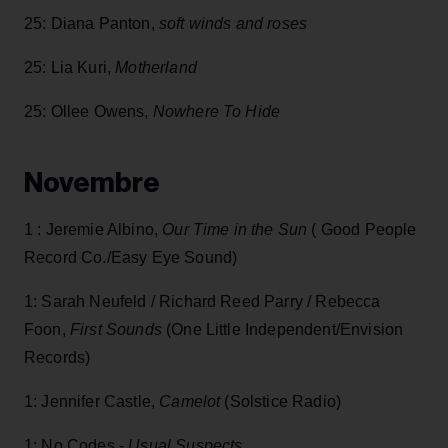
25: Diana Panton,
soft winds and roses
25: Lia Kuri,
Motherland
25: Ollee Owens,
Nowhere To Hide
Novembre
1 : Jeremie Albino,
Our Time in the Sun
( Good People
Record Co./Easy Eye Sound)
1: Sarah Neufeld / Richard Reed Parry / Rebecca
Foon,
First Sounds
(One Little Independent/Envision
Records)
1: Jennifer Castle,
Camelot
(Solstice Radio)
1: No Codes -
Usual Suspects