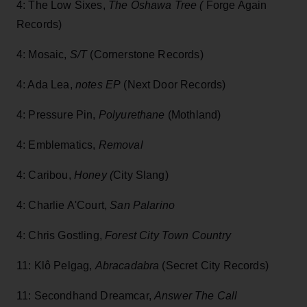
4: The Low Sixes,
The Oshawa Tree (
Forge Again
Records)
4: Mosaic,
S/T
(Cornerstone Records)
4: Ada Lea,
notes EP
(Next Door Records)
4: Pressure Pin,
Polyurethane
(Mothland)
4: Emblematics,
Removal
4: Caribou,
Honey (
City Slang)
4: Charlie A'Court,
San Palarino
4: Chris Gostling,
Forest City Town Country
11: Klô Pelgag,
Abracadabra
(Secret City Records)
11: Secondhand Dreamcar,
Answer The Call