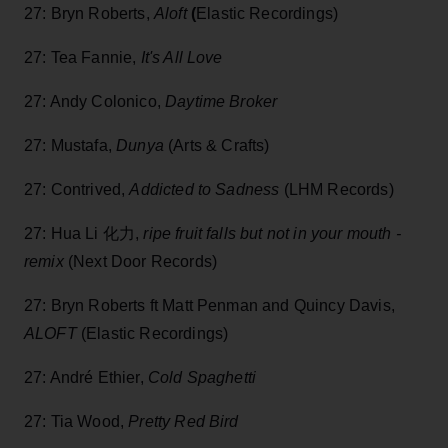
27: Bryn Roberts,
Aloft
(
Elastic Recordings)
27: Tea Fannie,
It's All Love
27: Andy Colonico,
Daytime Broker
27: Mustafa,
Dunya
(Arts & Crafts)
27: Contrived,
Addicted to Sadness
(LHM Records)
27: Hua Li 化力,
ripe fruit falls but not in your mouth -
remix
(Next Door Records)
27: Bryn Roberts ft Matt Penman and Quincy Davis,
ALOFT
(Elastic Recordings)
27: André Ethier,
Cold Spaghetti
27: Tia Wood,
Pretty Red Bird