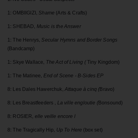
1: OMBIIGIZI,
Shame
(Arts & Crafts)
1: SHEBAD,
Music is the Answer
1: The Henrys,
Secular Hymns and Border Songs
(Bandcamp)
1: Skye Wallace,
The Act of Living (
Tiny Kingdom)
1: The Matinee,
End of Scene - B-Sides EP
8: Les Dales Hawerchuk,
Attaque à cinq (
Bravo)
8: Les Breastfeeders ,
La ville engloutie
(
Bonsound)
8: ROSIER,
elle veille encore l
8: The Tragically Hip,
Up To Here
(box set)