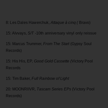
8: Les Dales Hawerchuk,
Attaque à cinq (
Bravo)
15: Alvvays,
S/T
-10th anniversary vinyl only reissue
15: Marcus Trummer,
From The Start
(Gypsy Soul
Records)
15: His His, EP,
Good Gold Cassette (
Victory Pool
Records
15: Tim Baker,
Full Rainbow of Light
20
:
MOONRIIVR,
Tascam Series EPs
(Victory Pool
Records)