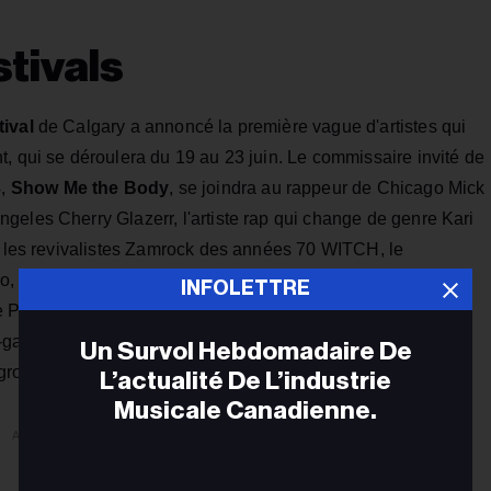
stivals
tival
de Calgary a annoncé la première vague d'artistes qui
, qui se déroulera du 19 au 23 juin. Le commissaire invité de
4,
Show Me the Body
, se joindra au rappeur de Chicago Mick
geles Cherry Glazerr, l'artiste rap qui change de genre Kari
a, les revivalistes Zamrock des années 70 WITCH, le
 le producteur électronique britannique Forest Swords, le
INFOLETTRE
Philadelphie Soul Glo, le groupe de death metal torontois
garde Sarah Davachi, originaire de Calgary, et l'ancien
Un Survol Hebdomadaire De
roupe Eleventh Planet.
L’actualité De L’industrie
Musicale Canadienne.
ADVERTISEMENT
Adr