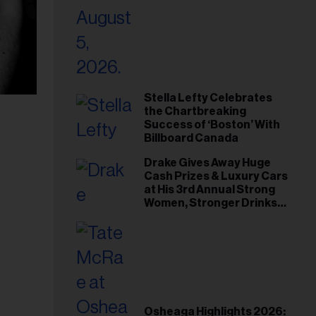
Stella Lefty Celebrates
the Chartbreaking
Success of ‘Boston’ With
Billboard Canada
Drake Gives Away Huge
Cash Prizes & Luxury Cars
at His 3rd Annual Strong
Women, Stronger Drinks
Event
Osheaga Highlights 2026: