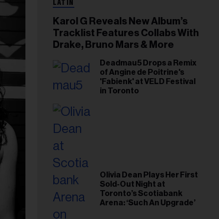
LATIN
Karol G Reveals New Album’s
Tracklist Features Collabs With
Drake, Bruno Mars & More
Deadmau5 Drops a Remix
of Angine de Poitrine's
'Fabienk' at VELD Festival
in Toronto
Olivia Dean Plays Her First
Sold-Out Night at
Toronto’s Scotiabank
Arena: ‘Such An Upgrade’