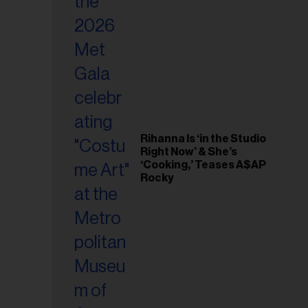
riel...
Rihanna Is ‘in the Studio
Right Now’ & She’s
‘Cooking,’ Teases A$AP
Rocky