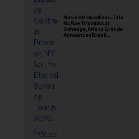
Music Biz Headlines: Tate
McRae Triumphs at
Osheaga, Ariana Grande
Announces Break
Following Montreal
Concert