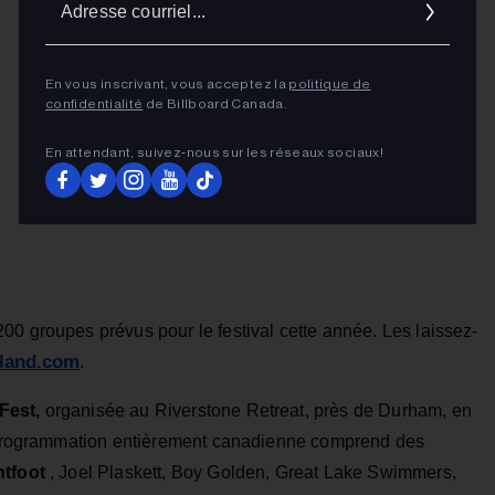
cour
En vous inscrivant, vous acceptez la
politique de
confidentialité
de Billboard Canada.
En attendant, suivez‑nous sur les réseaux sociaux!
00 groupes prévus pour le festival cette année. Les laissez-
sland.com
.
Fest,
organisée au Riverstone Retreat, près de Durham, en
La programmation entièrement canadienne comprend des
htfoot
, Joel Plaskett, Boy Golden, Great Lake Swimmers,