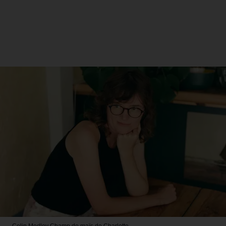
Colin Medley
Champ de maïs de Charlotte