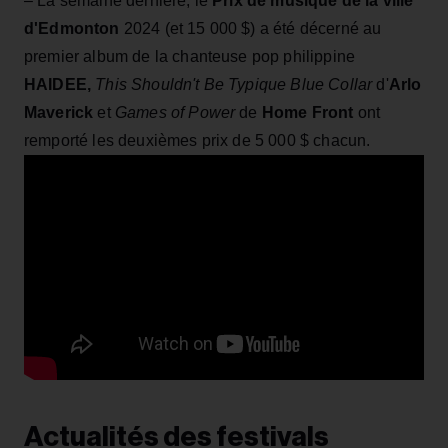
– La semaine dernière, le
Prix de musique de la ville
d'Edmonton
2024 (et 15 000 $) a été décerné au
premier album de la chanteuse pop philippine
HAIDEE,
This Shouldn't Be Typique
Blue Collar
d'
Arlo
Maverick
et
Games of Power
de
Home Front
ont
remporté les deuxièmes prix de 5 000 $ chacun.
Actualités des festivals