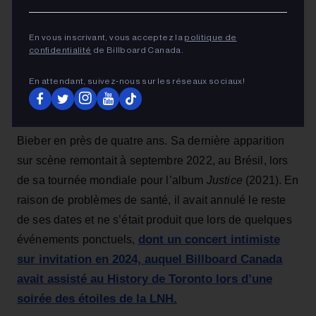
En vous inscrivant, vous acceptez la
politique de
confidentialité
de Billboard Canada.
En attendant, suivez‑nous sur les réseaux sociaux!
Ce concert marque le premier spectacle complet de
Bieber en près de quatre ans. Sa dernière apparition
sur scène remontait à septembre 2022, au Brésil, lors
de sa tournée mondiale pour l’album
Justice
(2021). En
raison de problèmes de santé, il avait annulé le reste
de ses dates et ne s’était produit que lors de quelques
dont un concert intimiste
événements ponctuels,
sur invitation en 2024, auquel Billboard Canada
avait assisté au History de Toronto lors d’une
soirée des étoiles de la LNH.